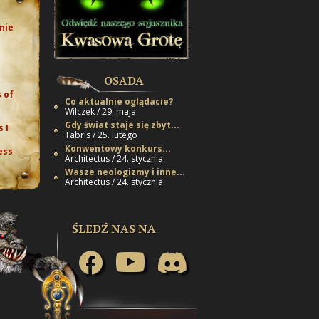
nie
e
OSADA
 of
Co aktualnie oglądacie?
Wilczek / 29. maja
Gdy świat staje się zbyt...
 I
Tabris / 25. lutego
Konwentowy konkurs...
ess
Architectus / 24. stycznia
Wasze neologizmy i inne...
Architectus / 24. stycznia
ŚLEDŹ NAS NA