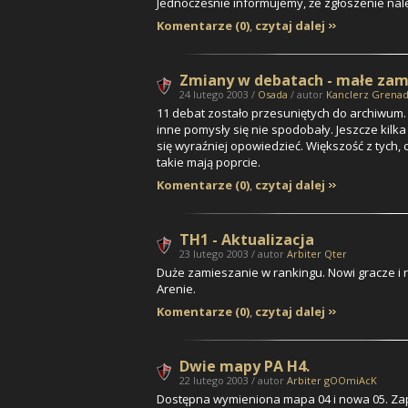
Jednocześnie informujemy, że zgłoszenie nal
Komentarze (0)
,
czytaj dalej
Zmiany w debatach - małe za
24 lutego 2003 /
Osada
/ autor
Kanclerz Grenad
11 debat zostało przesuniętych do archiwum.
inne pomysły się nie spodobały. Jeszcze kilk
się wyraźniej opowiedzieć. Większość z tych, co
takie mają poprcie.
Komentarze (0)
,
czytaj dalej
TH1 - Aktualizacja
23 lutego 2003 / autor
Arbiter Qter
Duże zamieszanie w rankingu. Nowi gracze i 
Arenie.
Komentarze (0)
,
czytaj dalej
Dwie mapy PA H4.
22 lutego 2003 / autor
Arbiter gOOmiAcK
Dostępna wymieniona mapa 04 i nowa 05. Zap