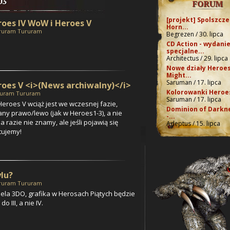
03
FORUM
[projekt] Spolszcze
roes IV WoW i Heroes V
Horn...
ruram Tururam
Begrezen / 30. lipca
CD Action - wydani
specjalne...
Architectus / 29. lipca
Nowe działy Heroes
Might...
Saruman / 17. lipca
roes V <i>(News archiwalny)</i>
Kolorowanki Heroes
uram Tururam
Saruman / 17. lipca
eroes V wciąż jest we wczesnej fazie,
Dominion of Darkn
any prawo/lewo (jak w Heroes1-3), a nie
-...
 razie nie znamy, ale jeśli pojawią się
Adeptus / 15. lipca
tujemy!
ylu?
ruram Tururam
iela 3DO, grafika w Herosach Piątych będzie
 III, a nie IV.