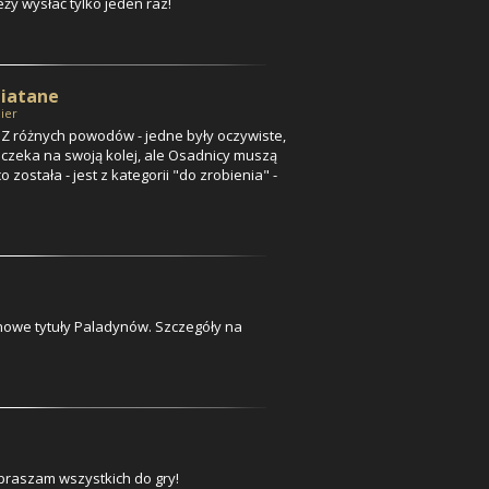
eży wysłać
tylko jeden raz!
miatane
ier
 Z różnych powodów - jedne były oczywiste,
a czeka na swoją kolej, ale Osadnicy muszą
 została - jest z kategorii "do zrobienia" -
nowe tytuły
Paladynów
. Szczegóły na
raszam wszystkich do gry!