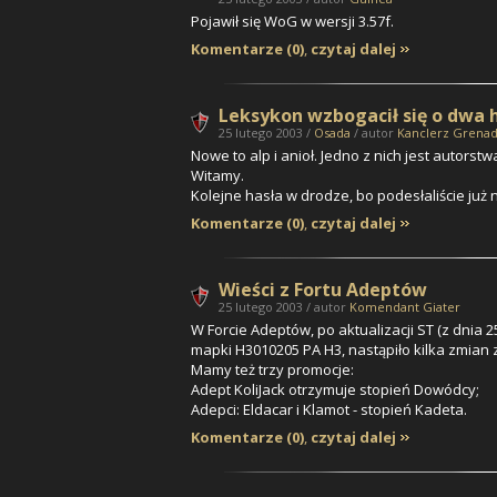
Pojawił się WoG w wersji 3.57f.
Komentarze (0)
,
czytaj dalej
Leksykon wzbogacił się o dwa 
25 lutego 2003 /
Osada
/ autor
Kanclerz Grenad
Nowe to
alp
i
anioł
. Jedno z nich jest autorst
Witamy.
Kolejne hasła w drodze, bo podesłaliście już 
Komentarze (0)
,
czytaj dalej
Wieści z Fortu Adeptów
25 lutego 2003 / autor
Komendant Giater
W Forcie Adeptów, po aktualizacji ST (z dnia
mapki H3010205 PA H3, nastąpiło kilka zmian
Mamy też trzy promocje:
Adept
KoliJack
otrzymuje stopień Dowódcy;
Adepci:
Eldacar
i
Klamot
- stopień Kadeta.
Komentarze (0)
,
czytaj dalej