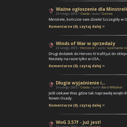
Ważne ogłoszenie dla Minstreli!
26 lutego 2003 /
Osada
/ autor
Guinea
Minstrele, kończcie swe dzieła! Szczegóły w 
Komentarze (0)
,
czytaj dalej
Winds of War w sprzedaży
26 lutego 2003 /
Heroes IV
/ autor
Geomanta U
Drugi dodatek do Heroes IV trafił już do sklep
Niestety na razie tylko w USA...
Komentarze (0)
,
czytaj dalej
Długie wyjaśnienie i...
26 lutego 2003 /
Osada
/ autor
Bard WWalker
Jeśli ciekawi Was gdzie tak naprawdę wcięło 
Nowin Osady.
Komentarze (0)
,
czytaj dalej
WoG 3.57f - już jest!
25 lutego 2003 / autor
Guinea