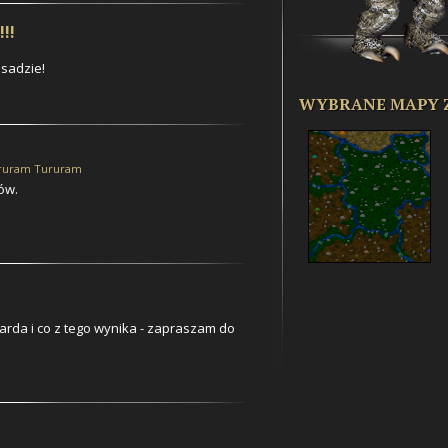
!!
Osadzie!
WYBRANE MAPY 
ruram Tururam
ów.
Barda i co z tego wynika - zapraszam do