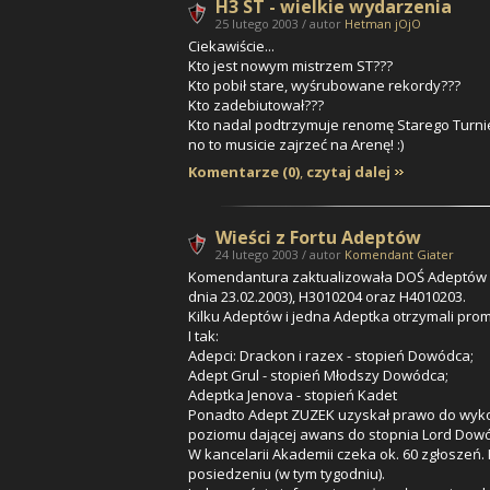
H3 ST - wielkie wydarzenia
25 lutego 2003 / autor
Hetman jOjO
Ciekawiście...
Kto jest nowym mistrzem ST???
Kto pobił stare, wyśrubowane rekordy???
Kto zadebiutował???
Kto nadal podtrzymuje renomę Starego Turni
no to musicie zajrzeć na Arenę! :)
Komentarze (0)
,
czytaj dalej
Wieści z Fortu Adeptów
24 lutego 2003 / autor
Komendant Giater
Komendantura zaktualizowała DOŚ Adeptów o
dnia 23.02.2003), H3010204 oraz H4010203.
Kilku Adeptów i jedna Adeptka otrzymali prom
I tak:
Adepci:
Drackon
i
razex
- stopień Dowódca;
Adept
Grul
- stopień Młodszy Dowódca;
Adeptka
Jenova
- stopień Kadet
Ponadto Adept
ZUZEK
uzyskał prawo do wyko
poziomu dającej awans do stopnia Lord Dow
W kancelarii Akademii czeka ok. 60 zgłoszeń
posiedzeniu (w tym tygodniu).