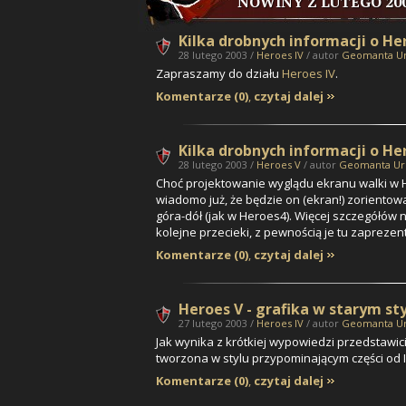
NOWINY Z LUTEGO 20
Kilka drobnych informacji o He
28 lutego 2003 /
Heroes IV
/ autor
Geomanta U
Zapraszamy do działu
Heroes IV
.
Komentarze (0)
,
czytaj dalej
Kilka drobnych informacji o He
28 lutego 2003 /
Heroes V
/ autor
Geomanta Ur
Choć projektowanie wyglądu ekranu walki w H
wiadomo już, że będzie on (ekran!) zorientow
góra-dół (jak w Heroes4). Więcej szczegółów na
kolejne przecieki, z pewnością je tu zaprezen
Komentarze (0)
,
czytaj dalej
Heroes V - grafika w starym st
27 lutego 2003 /
Heroes IV
/ autor
Geomanta U
Jak wynika z krótkiej wypowiedzi przedstawic
tworzona w stylu przypominającym części od I do
Komentarze (0)
,
czytaj dalej