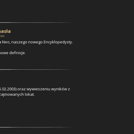
hasła
ier
wa
Neo
, naszego nowego Encyklopedysty.
nowe definicje.
 25.02.2003) oraz wywieszeniu wyników z
 zajmowanych lokat.