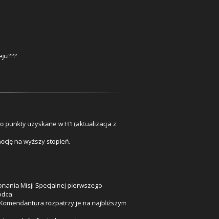
eju???
 punkty uzyskane w H1 (aktualizacja z
ocję na wyższy stopień.
nania Misji Specjalnej pierwszego
ódca.
. Komendantura rozpatrzy je na najbliższym