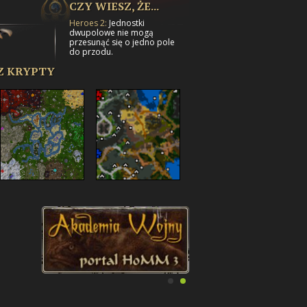
CZY WIESZ, ŻE...
Heroes 2:
Jednostki
dwupolowe nie mogą
przesunąć się o jedno pole
do przodu.
Z KRYPTY