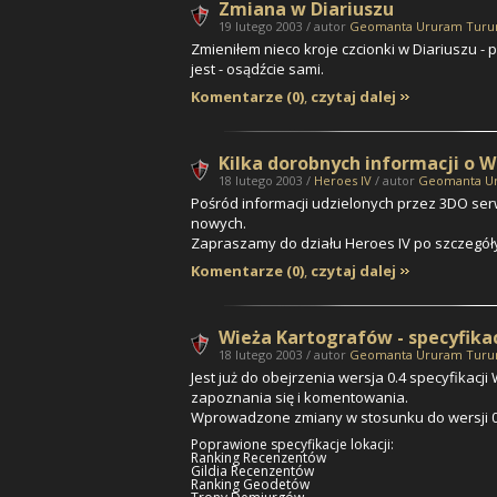
Zmiana w Diariuszu
19 lutego 2003 / autor
Geomanta Ururam Tur
Zmieniłem nieco kroje czcionki w Diariuszu - p
jest - osądźcie sami.
Komentarze (0)
,
czytaj dalej
Kilka dorobnych informacji o W
18 lutego 2003 /
Heroes IV
/ autor
Geomanta U
Pośród informacji udzielonych przez 3DO ser
nowych.
Zapraszamy do działu Heroes IV po szczegół
Komentarze (0)
,
czytaj dalej
Wieża Kartografów - specyfikacj
18 lutego 2003 / autor
Geomanta Ururam Tur
Jest już do obejrzenia wersja 0.4 specyfikac
zapoznania się i komentowania.
Wprowadzone zmiany w stosunku do wersji 0
Poprawione specyfikacje lokacji:
Ranking Recenzentów
Gildia Recenzentów
Ranking Geodetów