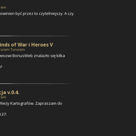
uram
owinien być przez to czytelniejszy. A czy
inds of War i Heroes V
ruram Tururam
wisowi BonusWeb znalazło się kilka
y!
a v.0.4.
uram
ji Wieży Kartografów. Zapraszam do
.37: