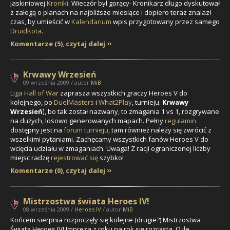
jaskiniowej
Kroniki
. Wieczór był gorący- Kronikarz długo dyskutował
z załogą o planach na najbliższe miesiące i dopiero teraz znalazł
czas, by umieścić w
Kalendarium
wpis przygotowany przez samego
DruidKota
.
Komentarze (5)
,
czytaj dalej
Krwawy Wrzesień
09 września 2009 / autor
MiB
Liga Hall of War
zaprasza wszystkich graczy Heroes V do
kolejnego, po
DuelMasters
i
What2Play
, turnieju.
Krwawy
Wrzesień
], bo tak został nazwany, to zmagania 1 vs 1, rozgrywane
na dużych, losowo generowanych mapach. Pełny
regulamin
dostępny jest na
forum turnieju
, tam również należy się zwrócić z
wszelkimi pytaniami. Zachęcamy wszystkich fanów Heroes V do
wcięcia udziału w zmaganiach. Uwaga! Z racji ograniczonej liczby
miejsc radzę
rejestrować się
szybko!
Komentarze (0)
,
czytaj dalej
Mistrzostwa świata Heroes IV!
08 września 2009 /
Heroes IV
/ autor
MiB
Końcem sierpnia rozpoczęły się kolejne (drugie?) Mistrzostwa
Świata Heroes IV! Impreza z roku na rok się rozrasta. O ile