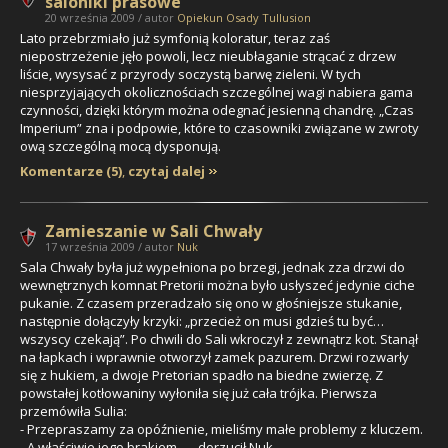
saloniki prasowe
20 września 2009 / autor
Opiekun Osady Tullusion
Lato przebrzmiało już symfonią koloratur, teraz zaś
niepostrzeżenie jęło powoli, lecz nieubłaganie strącać z drzew
liście, wysysać z przyrody soczystą barwę zieleni. W tych
niesprzyjających okolicznościach szczególnej wagi nabiera gama
czynności, dzięki którym można odegnać jesienną chandrę. „Czas
Imperium” zna i podpowie, które to czasowniki związane w zwroty
ową szczególną mocą dysponują.
Komentarze (5)
,
czytaj dalej
Zamieszanie w Sali Chwały
17 września 2009 / autor
Nuk
Sala Chwały była już wypełniona po brzegi, jednak zza drzwi do
wewnętrznych komnat Pretorii można było usłyszeć jedynie ciche
pukanie. Z czasem przeradzało się ono w głośniejsze stukanie,
następnie dołączyły krzyki: „przecież on musi gdzieś tu być…
wszyscy czekają”. Po chwili do Sali wkroczył z zewnątrz kot. Stanął
na łapkach i wprawnie otworzył zamek pazurem. Drzwi rozwarły
się z hukiem, a dwoje Pretorian spadło na biedne zwierzę. Z
powstałej kotłowaniny wyłoniła się już cała trójka. Pierwsza
przemówiła Sulia:
- Przepraszamy za opóźnienie, mieliśmy małe problemy z kluczem.
- A właściwie jego brakiem… - dorzucił Nuk.