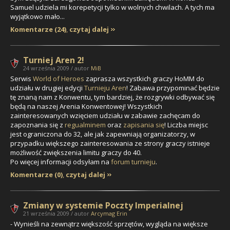
Samuel udziela mi korepetycji tylko w wolnych chwilach. A tych ma
wyjątkowo mało...
Komentarze (24)
,
czytaj dalej
Turniej Aren 2!
24 września 2009 / autor
MiB
Serwis
World of Heroes
zaprasza wszystkich graczy HoMM do
udziału w drugiej edycji
Turnieju Aren
! Zabawa przypominać będzie
tę znaną nam z Konwentu, tym bardziej, że rozgrywki odbywać się
będą na naszej Arenia Konwentowej! Wszystkich
zainteresowanych wzięciem udziału w zabawie zachęcam do
zapoznania się z
regualminem
oraz
zapisania się
! Liczba miejsc
jest ograniczona do 32, ale jak zapewniają organizatorzy, w
przypadku większego zainteresowania ze strony graczy istnieje
możliwość zwiększenia limitu graczy do 40.
Po więcej informacji odsyłam na
forum turnieju
.
Komentarze (0)
,
czytaj dalej
Zmiany w systemie Poczty Imperialnej
21 września 2009 / autor
Arcymag Erin
- Wynieśli na zewnątrz większość sprzętów, wygląda na większe