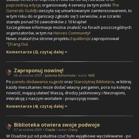
poprzednią edycję
organizowały 4 serwisy (w tym polski
The
Generals Guild
) i cieszyła się umiarkowanym zainteresowaniem, to
w tym roku do organizacji zgłosiło się 5 serwisów, a w szranki
stanęło ponad 50 zawodników z 10 krajów!
Szczegółowe informacje można znaleźć na forach poszczególnych
organizatorów, w tym na
Heroes Community
!
News znalazł (na stronie projektu
Equilibris
) i zaproponował
"]Trang Oul
.
Komentarze (2)
,
czytaj dalej
Zaproponuj nowinę!
08 września 2009 /
Jaskinia Behemota
/ autor
MiB
Po
panelu dodawania sugestii
oraz
Starożytnej Bibliotece
, w której
każdy mieszkaniec może dodać własny pergamin, pora na kolejną
nowość, mającą ułatwić Waszą, drodzy Jaskiniowcy i Nieznajomi,
interakcję z naszym wortalem - propozycję nowin.
Komentarze (4)
,
czytaj dalej
Biblioteka otwiera swoje podwoje
07 września 2009 /
Osada
/ autor
Crazy
W Osadzie już od południa czuć było wyjątkowe wyczekiwanie - po