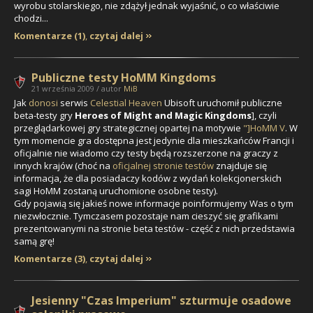
wyrobu stolarskiego, nie zdążył jednak wyjaśnić, o co właściwie
chodzi...
Komentarze (1)
,
czytaj dalej
Publiczne testy HoMM Kingdoms
21 września 2009 / autor
MiB
Jak
donosi
serwis
Celestial Heaven
Ubisoft uruchomił publiczne
beta-testy gry
Heroes of Might and Magic Kingdoms
], czyli
przeglądarkowej
gry strategicznej opartej na motywie
"]HoMM V
. W
tym momencie gra dostępna jest jedynie dla mieszkańców Francji i
oficjalnie nie wiadomo czy testy będą rozszerzone na graczy z
innych krajów (choć na
oficjalnej stronie testów
znajduje się
informacja, że dla posiadaczy kodów z wydań kolekcjonerskich
sagi HoMM zostaną uruchomione osobne testy).
Gdy pojawią się jakieś nowe informacje poinformujemy Was o tym
niezwłocznie. Tymczasem pozostaje nam cieszyć się grafikami
prezentowanymi na stronie beta testów - część z nich przedstawia
samą grę!
Komentarze (3)
,
czytaj dalej
Jesienny "Czas Imperium" szturmuje osadowe