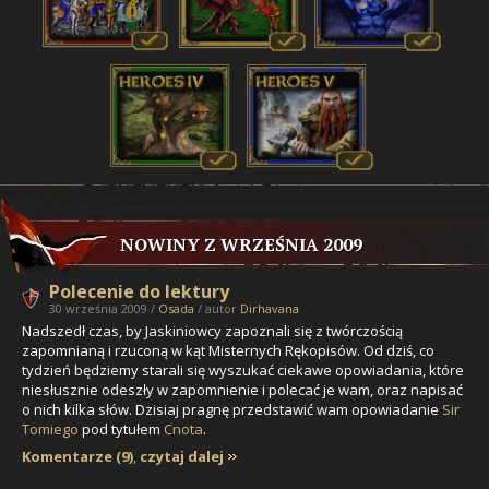
NOWINY Z WRZEŚNIA 2009
Polecenie do lektury
30 września 2009 /
Osada
/ autor
Dirhavana
Nadszedł czas, by Jaskiniowcy zapoznali się z twórczością
zapomnianą i rzuconą w kąt Misternych Rękopisów. Od dziś, co
tydzień będziemy starali się wyszukać ciekawe opowiadania, które
niesłusznie odeszły w zapomnienie i polecać je wam, oraz napisać
o nich kilka słów. Dzisiaj pragnę przedstawić wam opowiadanie
Sir
Tomiego
pod tytułem
Cnota
.
Komentarze (9)
,
czytaj dalej