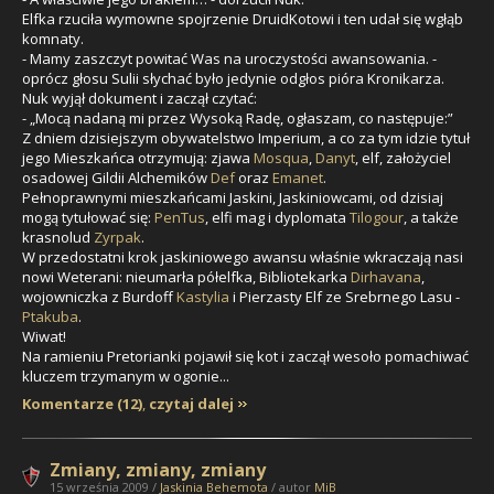
Elfka rzuciła wymowne spojrzenie DruidKotowi i ten udał się wgłąb
komnaty.
- Mamy zaszczyt powitać Was na uroczystości awansowania. -
oprócz głosu Sulii słychać było jedynie odgłos pióra Kronikarza.
Nuk wyjął dokument i zaczął czytać:
- „Mocą nadaną mi przez Wysoką Radę, ogłaszam, co następuje:”
Z dniem dzisiejszym obywatelstwo Imperium, a co za tym idzie tytuł
jego Mieszkańca otrzymują: zjawa
Mosqua
,
Danyt
, elf, założyciel
osadowej Gildii Alchemików
Def
oraz
Emanet
.
Pełnoprawnymi mieszkańcami Jaskini, Jaskiniowcami, od dzisiaj
mogą tytułować się:
PenTus
, elfi mag i dyplomata
Tilogour
, a także
krasnolud
Zyrpak
.
W przedostatni krok jaskiniowego awansu właśnie wkraczają nasi
nowi Weterani: nieumarła półelfka, Bibliotekarka
Dirhavana
,
wojowniczka z Burdoff
Kastylia
i Pierzasty Elf ze Srebrnego Lasu -
Ptakuba
.
Wiwat!
Na ramieniu Pretorianki pojawił się kot i zaczął wesoło pomachiwać
kluczem trzymanym w ogonie...
Komentarze (12)
,
czytaj dalej
Zmiany, zmiany, zmiany
15 września 2009 /
Jaskinia Behemota
/ autor
MiB