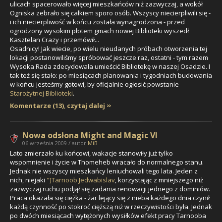
ulicach spacerowało więcej mieszkańców niż zazwyczaj, a wokół
Ogniska zebrało się całkiem sporo osób. Wszyscy niecierpliwili się -
i ich niecierpliwość w końcu została wynagrodzona - przed
ogrodzony wysokim płotem gmach nowej Biblioteki wyszedł
Kasztelan Crazy i przemówił...
Osadnicy! Jak wiecie, po wielu nieudanych próbach otworzenia tej
lokacji postanowiliśmy spróbować jeszcze raz, ostatni - tym razem
Wysoka Rada zdecydowała umieścić Bibliotekę w naszej Osadzie. I
tak też się stało: po miesiącach planowania i tygodniach budowania
w końcu jesteśmy gotowi, by oficjalnie ogłosić powstanie
Starożytnej Biblioteki
.
Komentarze (13)
,
czytaj dalej
Nowa odsłona Might and Magic VI
06 września 2009 / autor
MiB
Lato zmierzało ku końcowi, wakacje stanowiły już tylko
wspomnienie i życie w Thomeheb wracało do normalnego stanu.
Jednak nie wszyscy mieszkańcy leniuchowali tego lata. Jeden z
nich, niejaki
"]Tarnoob Jedwabislav
, korzystając z mniejszego niż
zazwyczaj ruchu podjął się zadania renowacji jednego z dominiów.
Praca okazała się ciężka - żar lejący się z nieba każdego dnia czynił
każdą czynność po stokroć cięższą niż w rzeczywistości była. Jednak
po dwóch miesiącach wytężonych wysiłków efekt pracy Tarnooba