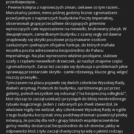
przedsięwzięcie...
- Pewnie kolejna z najnowszych zmian, ciekawe co tym razem...
Mieszkańcy Jaskini, mimo późnej godziny licznie zgromadzeni
przed jednym z najstarszych budynków Poczty Imperialnej,
obserwowali grupę przeraźliwie skrzypiących golemów
wynoszących całe wyposażenie na niewielki, brukowany placyk. W
dwupiętrowym, zaniedbanym budynku z szarej cegły od dawna
znajdowały się skrytki pocztowe przyznawane osobom
zasłużonym i pełniącym oficjalne funkcje, do których trafiała
wszelka poczta adresowana bezpośrednio do Pałacu
Imperialnego. Na plac wyniesiono właśnie poobijane, stalowe
szafy z rzędami niewielkich drzwiczek, aż nazbyt znajome części
zgromadzonych. Zaraz też zaczęła się dyskusja o problemach jakie
sprawiają przestarzałe skrytki - zamki rdzewieją, klucze giną, wilgoć
niszczy przesyłki...
Tymczasem na placu pojawiło się dwóch członków Wysokiej Rady,
diabeł i arcymag. Podeszli do budynku, opróżnionego już przez
golemy, polecili wszystkim się odsunąć ("na bezpieczną odległość",
ktoś słysząc to zaczął uciekać) i przystąpili do bliżej nieokreślonego
rytuału magicznego. Jeden z zebranych po chwili stwierdził, że
właściwie nigdy nie widział, aby członkowie Wysokiej Rady w ogóle
z tego budynku korzystali; inny podchwycił temat i powtórzył plotkę
mówiącą, że pocztę dla nich i grupy bliskich współpracowników
gońcy mieliby dostarczać bezpośrednio do ich domów; jakby w
odpowiedzi ktoś z tyłu zaczął chaotyczną tyradę o jakimś rodzaju