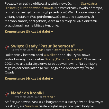
Początek września obfitował w wiele nowości, m. in.
Starożytną
Bibliotekę
i
Proponowanie nowin
. Nie zamierzamy zwalniać tempa,
jednak zanim będziemy mogli przedstawić Wam kolejne
większe
zmiany chciałem Was poinformować o ostatnio stworzonych
mechanizmach, porządkach, które miały miejsce kilka dni temu
oraz planach na najbliższe tygodnie.
Komentarze (3)
,
czytaj dalej
Święto Osady "Pazur Behemota"
13 września 2009 /
Osada
/ autor
Strażnik słów Moandor
Dokładnie 7 lat temu bard
WWalker
oddał do użytku nowo
wybudowaną przez siebie
Osadę „Pazur Behemota”
. 13 września
2002 roku ukazała się pierwsza osadowa nowina. Na pamiątkę
tego wydarzenia każdego roku tego dnia obchodzimy Święto
Osady.
Komentarze (4)
,
czytaj dalej
Nabór do Kroniki
11 września 2009 / autor
Vorondir
Słońce już dawno zaszło za horyzontem a księżyc świecił krwawym
blaskiem, ale
Sanctum
ciągle krzątał się po pokojach budynku