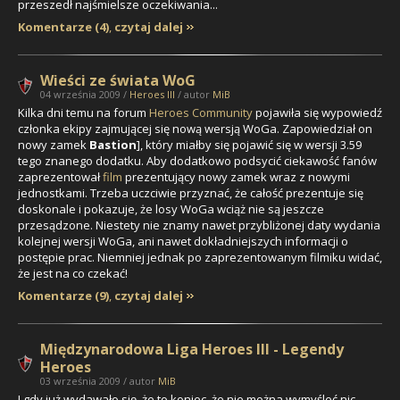
przeszedł najśmielsze oczekiwania...
Komentarze (4)
,
czytaj dalej
Wieści ze świata WoG
04 września 2009 /
Heroes III
/ autor
MiB
Kilka dni temu na forum
Heroes Community
pojawiła się wypowiedź
członka ekipy zajmującej się nową wersją WoGa. Zapowiedział on
nowy zamek
Bastion
], który miałby się pojawić się w wersji 3.59
tego znanego dodatku. Aby dodatkowo podsycić ciekawość fanów
zaprezentował
film
prezentujący nowy zamek wraz z nowymi
jednostkami. Trzeba uczciwie przyznać, że całość prezentuje się
doskonale i pokazuje, że losy WoGa wciąż nie są jeszcze
przesądzone. Niestety nie znamy nawet przybliżonej daty wydania
kolejnej wersji WoGa, ani nawet dokładniejszych informacji o
postępie prac. Niemniej jednak po zaprezentowanym filmiku widać,
że jest na co czekać!
Komentarze (9)
,
czytaj dalej
Międzynarodowa Liga Heroes III - Legendy
Heroes
03 września 2009 / autor
MiB
I gdy już wydawało się, że to koniec, że nie można wymyśleć nic