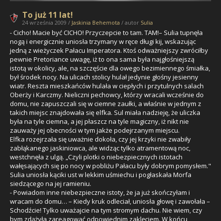
To już 11 lat!
24 września 2009 /
Jaskinia Behemota
/ autor
Sulia
- Cicho! Macie być CICHO! Przyczepcie to tam. TAM!– Sulia tupnęła
nogą i energicznie uniosła trzymany w ręce długi kij, wskazując
jedną z wieżyczek Pałacu Imperatora. Ktoś odważniejszy zwróciłby
pewnie Pretoriance uwagę, iż to ona sama była najgłośniejszą
istotą w okolicy, ale, na szczęście dla owego bezimiennego śmiałka,
był środek nocy. Na ulicach stolicy hulał jedynie głośny jesienny
wiatr. Reszta mieszkańców hulała w ciepłych i przytulnych salach
Oberży i Karczmy. Nieliczni pechowcy, którzy wracali wcześnie do
domu, nie zapuszczali się w ciemne zaułki, a właśnie w jednym z
takich miejsc znajdowała się elfka. Sul miała nadzieję, że uliczka
była na tyle ciemna, a jej płaszcz na tyle magiczny, iż nikt nie
zauważy jej obecności w tym jakże podejrzanym miejscu.
Elfka rozejrzała się uważnie dokoła, czy jej krzyki nie zwabiły
zabłąkanego jaskiniowca, ale widząc tylko atramentową noc,
westchnęła z ulgą. „Czyli plotki o niebezpiecznych istotach
wałęsających się po nocy w pobliżu Pałacu były dobrym pomysłem."
Sulia uniosła kąciki ust w lekkim uśmiechu i pogłaskała Morfa
siedzącego na jej ramieniu.
- Powiadom inne niebezpieczne istoty, że ja już skończyłam i
wracam do domu… – Kiedy kruk odleciał, uniosła głowę i zawołała –
Schodźcie! Tylko uważajcie na tym stromym dachu. Nie wiem, czy
bym zdążyła zareagować odpowiednim zaklęciem. W końcu