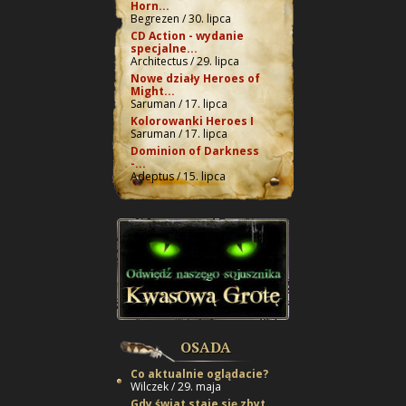
Horn...
Begrezen / 30. lipca
CD Action - wydanie
specjalne...
Architectus / 29. lipca
Nowe działy Heroes of
Might...
Saruman / 17. lipca
Kolorowanki Heroes I
Saruman / 17. lipca
Dominion of Darkness
-...
Adeptus / 15. lipca
OSADA
Co aktualnie oglądacie?
Wilczek / 29. maja
Gdy świat staje się zbyt...