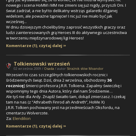
nowego i scena HoMM i MM nie zmieni się już nigdy, przyszli Oni. I
świat zadrżał, a nie był to delikatny wstrząs galaretki dźganej
widelcem, ale poważne tąpnięcie! I nic już nie miało być jak
wcześniej...
W dniu dzisiejszym chcielibyśmy zaprosić wszystkich graczy oraz
ludzi zainteresowanych grą Heroes III do aktywnego uczestnictwa
w tworzeniu międzynarodowej ligi Heroes!
Komentarze (1)
,
czytaj dalej
Tolkienowski wrzesień
02 września 2009 /
Osada
/ autor
Strażnik słów Moandor
Wrzesień to czas szczególnych tolkienowskich rocznic i
śródziemnych świąt. Dziś, dnia 2 września, obchodzimy
36
rocznicę
] śmierci profesora J.R.R. Tolkiena. Zapalmy świeczkę i
wspomnijmy tego dnia Autora, który dał nam Środziemie…
Ale tyś nie dla Ardy. Znajdź światło tam, dokąd zmierzasz. I czekaj
tam na nas (z “Athrabeth Finrod ah Andreth”, HoMe X)
J.R.R. Tolkien pochowany jest na przedmieściach Oksfordu, na
cmentarzu Wolvercote.
Za:
Elendilion
Komentarze (1)
,
czytaj dalej