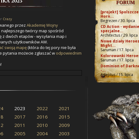
IKA 2023
FORUM
[projekt] Spolszcze
Horn...
or
Crazy
Begrezen / 30. lipca
owanego przez
Akademię Wojny
CD Action - wydani
e najlepszego twórcy map spośród
specjalne...
Architectus / 29. lipca
ię z dwóch etapów - wysyłania map i
Nowe działy Heroes
owanych użytkowników AW.
Might...
ać swoją mapę
(która do tej pory nie była
Saruman / 17. lipca
ie pytania możecie zgłaszać w
odpowiednim
Kolorowanki Heroes
Saruman / 17. lipca
!
Dominion of Darkn
-...
Adeptus / 15. lipca
24
2023
2022
2021
18
2017
2016
2015
12
2011
2010
2009
06
2005
2004
2003