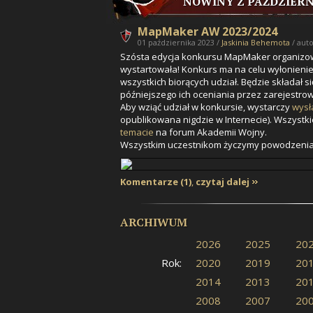
NOWINY Z PAŹDZIERN
MapMaker AW 2023/2024
01 października 2023 /
Jaskinia Behemota
/ aut
Szósta edycja konkursu MapMaker organiz
wystartowała! Konkurs ma na celu wyłonieni
wszystkich biorących udział. Będzie składał s
późniejszego ich oceniania przez zarejestr
Aby wziąć udział w konkursie, wystarczy
wysł
opublikowana nigdzie w Internecie). Wszystk
temacie
na forum Akademii Wojny.
Wszystkim uczestnikom życzymy powodzenia
Komentarze (1)
,
czytaj dalej
ARCHIWUM
2026
2025
20
Rok:
2020
2019
20
2014
2013
20
2008
2007
20