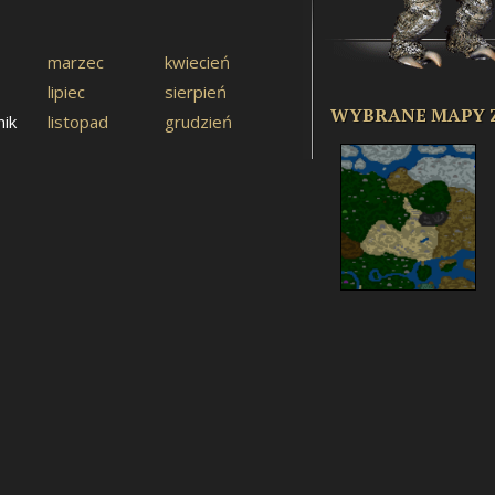
marzec
kwiecień
lipiec
sierpień
WYBRANE MAPY 
nik
listopad
grudzień