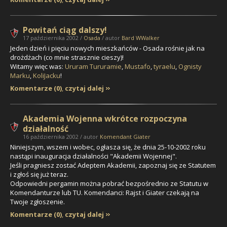
Powitań ciąg dalszy!
17 października 2002 /
Osada
/ autor
Bard WWalker
Jeden dzień i pięciu nowych mieszkańców - Osada rośnie jak na
drożdżach (co mnie strasznie cieszy)!
Witamy więc was:
Ururam Tururamie
,
Mustafo
,
tyraelu
,
Ognisty
Marku
,
KoliJacku
!
Komentarze (0)
,
czytaj dalej
Akademia Wojenna wkrótce rozpoczyna
działalność
16 października 2002 / autor
Komendant Giater
Niniejszym, wszem i wobec, ogłasza się, że dnia 25-10-2002 roku
nastąpi inauguracja działalności "Akademii Wojennej".
Jeśli pragniesz zostać Adeptem Akademii, zapoznaj się ze Statutem
i zgłoś się już teraz.
Odpowiedni pergamin można pobrać bezpośrednio ze Statutu w
Komendanturze lub TU. Komendanci: Rajst i Giater czekają na
Twoje zgłoszenie.
Komentarze (0)
,
czytaj dalej