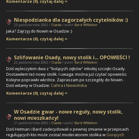
Komentarze (0)
,
czytaj dalej
Niespodzianka dla zagorzałych czytelników :)
23 października 2002 /
Osada
/ autor
Bard WWalker
Jaka? Zajrzyj do Nowin w Osadzie :)
Komentarze (0)
,
czytaj dalej
Szlifowanie Osady, nowy stolik i... OPOWIEŚCI !
22 października 2002 /
Osada
/ autor
Bard WWalker
Dziś wyleczyłem dwa z "bolących zębów" młodej szczęki Osady.
Dostawiłem też nowy stolik. I uwaga:
można już czytać opowieści
.
Kolejne poprawki wkrótce. Zapraszam po szczegóły do Nowin.
Dziś witamy w Osadzie:
Cahira
i
Niewolnika
Komentarze (0)
,
czytaj dalej
W Osadzie gwar - nowe reguły, nowy stolik,
nowi mieszkańcy!
21 października 2002 /
Osada
/ autor
Bard WWalker
Dziś
Hetman i Bard
zadecydowali o pewnej zmianie w przepisach
regulujących kto może zostać moderatorem stolika w
Gorących