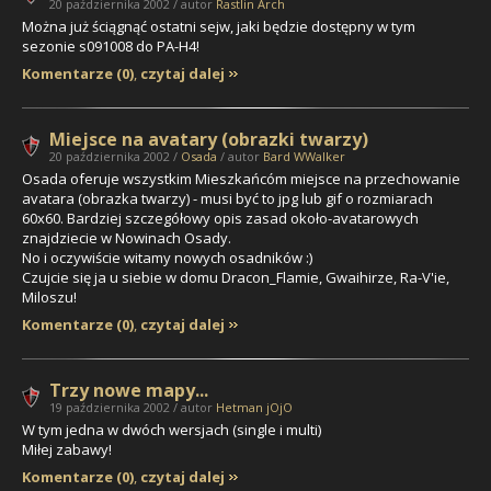
20 października 2002 / autor
Rastlin Arch
Można już ściągnąć ostatni sejw, jaki będzie dostępny w tym
sezonie s091008 do PA-H4!
Komentarze (0)
,
czytaj dalej
Miejsce na avatary (obrazki twarzy)
20 października 2002 /
Osada
/ autor
Bard WWalker
Osada oferuje wszystkim Mieszkańcóm miejsce na przechowanie
avatara (obrazka twarzy) - musi być to jpg lub gif o rozmiarach
60x60. Bardziej szczegółowy opis zasad około-avatarowych
znajdziecie w Nowinach Osady.
No i oczywiście witamy nowych osadników :)
Czujcie się ja u siebie w domu
Dracon_Flamie, Gwaihirze, Ra-V'ie,
Miloszu!
Komentarze (0)
,
czytaj dalej
Trzy nowe mapy...
19 października 2002 / autor
Hetman jOjO
W tym jedna w dwóch wersjach (single i multi)
Miłej zabawy!
Komentarze (0)
,
czytaj dalej