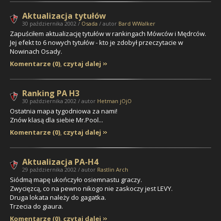
Aktualizacja tytułów
30 października 2002 /
Osada
/ autor
Bard WWalker
Zapuściłem aktualizację tytułów w rankingach Mówców i Mędrców.
Jej efekt to 6 nowych tytułów - kto je zdobył przeczytacie w
Nowinach Osady.
Komentarze (0)
,
czytaj dalej
Ranking PA H3
30 października 2002 / autor
Hetman jOjO
Ostatnia mapa tygodniowa za nami!
Znów klasą dla siebie
Mr.Pool...
Komentarze (0)
,
czytaj dalej
Aktualizacja PA-H4
29 października 2002 / autor
Rastlin Arch
Siódmą mapę ukończyło osiemnastu graczy.
Zwycięzcą, co na pewno nikogo nie zaskoczy jest
LEVY
.
Druga lokata należy do
gagatka
.
Trzecia do
giaura
.
Komentarze (0)
,
czytaj dalej