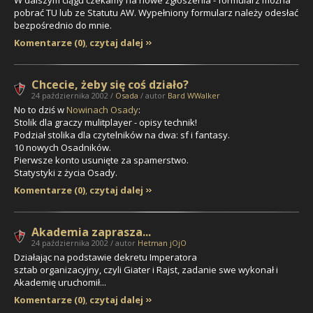
pobrać TU lub ze Statutu AW. Wypełniony formularz należy odesłać
bezpośrednio do mnie.
Komentarze (0)
,
czytaj dalej
Chcecie, żeby się coś działo?
24 października 2002 /
Osada
/ autor
Bard WWalker
No to dziś w
Nowinach Osady
:
Stolik dla graczy mulitplayer - opisy technik!
Podział stolika dla czytelników na dwa: sf i fantasy.
10 nowych Osadników.
Pierwsze konto usunięte za spamerstwo.
Statystyki z życia Osady.
Komentarze (0)
,
czytaj dalej
Akademia zaprasza...
24 października 2002 / autor
Hetman jOjO
Działając na podstawie dekretu Imperatora
sztab organizacyjny, czyli Giater i Rajst, zadanie swe wykonał i
Akademię uruchomił...
Komentarze (0)
,
czytaj dalej