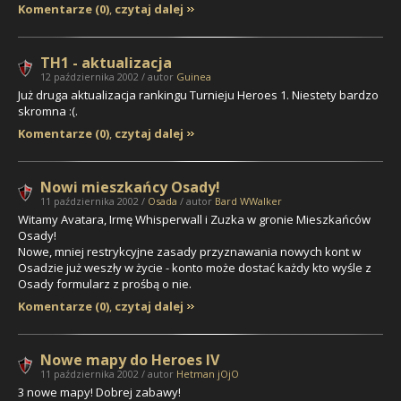
Komentarze (0)
,
czytaj dalej
TH1 - aktualizacja
12 października 2002 / autor
Guinea
Już druga aktualizacja rankingu Turnieju Heroes 1. Niestety bardzo
skromna :(.
Komentarze (0)
,
czytaj dalej
Nowi mieszkańcy Osady!
11 października 2002 /
Osada
/ autor
Bard WWalker
Witamy
Avatara, Irmę Whisperwall i Zuzka
w gronie Mieszkańców
Osady!
Nowe, mniej restrykcyjne zasady przyznawania nowych kont w
Osadzie już weszły w życie - konto może dostać każdy kto wyśle z
Osady formularz z prośbą o nie.
Komentarze (0)
,
czytaj dalej
Nowe mapy do Heroes IV
11 października 2002 / autor
Hetman jOjO
3 nowe mapy! Dobrej zabawy!