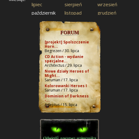
lipiec
sierpień
wrzesień
październik
listopad
grudzień
FORUM
[projekt] Spolszczenie
Horn...
Begrezen / 30. lipca
CD Action - wydanie
specjalne...
Architectus / 29. lipca
Nowe działy Heroes of
Might...
Saruman / 17. lipca
Kolorowanki Heroes I
Saruman / 17. lipca
Dominion of Darkness
-...
Adeptus / 15. lipca