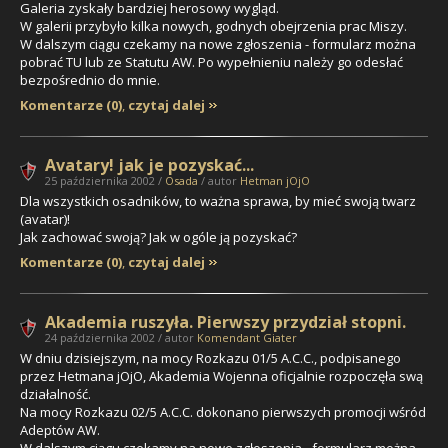
Galeria zyskały bardziej herosowy wygląd.
W galerii przybyło kilka nowych, godnych obejrzenia prac Miszy.
W dalszym ciągu czekamy na nowe zgłoszenia - formularz można
pobrać TU lub ze Statutu AW. Po wypełnieniu należy go odesłać
bezpośrednio do mnie.
Komentarze (0)
,
czytaj dalej
Avatary! jak je pozyskać...
25 października 2002 /
Osada
/ autor
Hetman jOjO
Dla wszystkich osadników, to ważna sprawa, by mieć swoją twarz
(avatar)!
Jak zachować swoją? Jak w ogóle ją pozyskać?
Komentarze (0)
,
czytaj dalej
Akademia ruszyła. Pierwszy przydział stopni.
24 października 2002 / autor
Komendant Giater
W dniu dzisiejszym, na mocy Rozkazu 01/5 A.C.C., podpisanego
przez Hetmana jOjO, Akademia Wojenna oficjalnie rozpoczęła swą
działalność.
Na mocy Rozkazu 02/5 A.C.C. dokonano pierwszych promocji wśród
Adeptów AW.
W dalszym ciągu czekamy na nowe zgłoszenia - formularz można