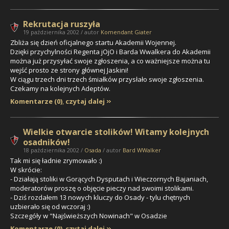
Rekrutacja ruszyła
19 października 2002 / autor
Komendant Giater
Zbliża się dzień oficjalnego startu Akademii Wojennej.
Dzięki przychylności Regenta jOjO i Barda Wwalkera do Akademii
można już przysyłać swoje zgłoszenia, a co ważniejsze można tu
wejść prosto ze strony głównej Jaskini!
W ciągu trzech dni trzech śmiałków przysłało swoje zgłoszenia.
Czekamy na kolejnych Adeptów.
Komentarze (0)
,
czytaj dalej
Wielkie otwarcie stolików! Witamy kolejnych
osadników!
18 października 2002 /
Osada
/ autor
Bard WWalker
Tak mi się ładnie zrymowało :)
W skrócie:
- Działają stoliki w Gorących Dysputach i Wieczornych Bajaniach,
moderatorów proszę o objęcie pieczy nad swoimi stolikami.
- Dziś rozdałem 13 nowych kluczy do Osady - tylu chętnych
uzbierało się od wczoraj :)
Szczegóły w
"Najświeższych Nowinach"
w
Osadzie
Komentarze (0)
,
czytaj dalej