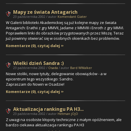
Mapy ze świata Antagarich
23 października 2002 / autor
Komendant Giater
W Galerii biblioteki Akademickiej są już kolejne mapy ze świata
Antagarich: Erathii z gry MMVII, Jadame z MMVIII i Enroth z gry MMVI.
Poprawiłem linki do obrazków przygotowanych przez Miszę. Teraz
już powinny otwierać się w osobnych okienkach bez problemów.
Komentarze (0)
,
czytaj dalej
Wielki dzień Sandra :)
23 października 2002 /
Osada
/ autor
Bard WWalker
Nowe stoliki, nowe tytuły, delegowanie obowiązków - a w
epicentrum tego wszystkiego:
Sandro
.
Zapraszam do Nowin w Osadzie!
Komentarze (0)
,
czytaj dalej
Aktualizacja rankingu PA H3...
23 października 2002 / autor
Hetman jOjO
Z uwagi na osobiste kłopoty techniczne z małym opóźneniem, ale
bardzo ciekawa aktualizacja rankingu PA H3