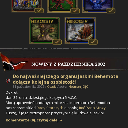
NOWINY Z PAŹDZIERNIKA 2002
Do najważniejszego organu Jaskini Behemota
dołącza kolejna osobistość!
31 października 2002 /
Osada
/ autor
Hetman jOjO
Dekret
dan 31. dnia, dziesiątego księżyca 5 A.C.C.
Mocą uprawnień nadanych mi przez Imperatora Behemotha
poszerzam skład
Rady Starszych
o osobę
Imć Pana Miszy
Tuszę, iż Jego roztropność przyczyni się ku chwale Jaskini
Komentarze (0)
,
czytaj dalej