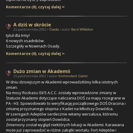
Komentarze (0)
,
czytaj dalej
A dziś w skrócie
25 października 2002 /
Osada
/ autor
Bard WWalker
tytuł dla Irmy!
6 nowych osadników.
Szczegóły w Nowinach Osady.
Komentarze (0)
,
czytaj dalej
Dużo zmian w Akademii
25 października 2002 / autor
Komendant Giater
W dniu dzisiejszym w Akademii wprowadziliśmy kilka istotnych
zmian.
Na mocy Rozkazu 03/5 A.C.C. zostały wprowadzone zmiany w
Statucie Akademii dotyczące naliczania DOŚ za mapy rozegrane w
PA - H3. Spowodowało to weryfikację początkowego DOŚ Dracona i
zmianę przyznanego stopnia z Kadet na Młodszy Dowódca.
W szeregach Adeptów serdecznie witamy wersalusa, któremu
został przyznany stopień Dowódca.
Zmieniony został wygląd niektórych lokacji w Akademii. Karawana
może już zaprowadzić w różne zakątki wortalu. Fort Adeptów i