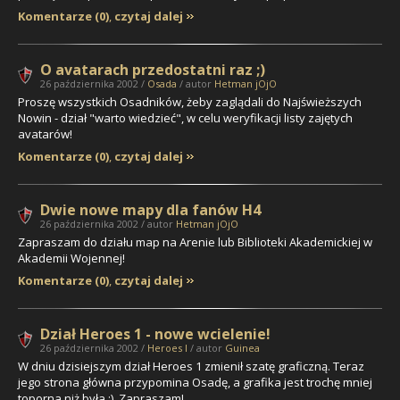
Komentarze (0)
,
czytaj dalej
O avatarach przedostatni raz ;)
26 października 2002 /
Osada
/ autor
Hetman jOjO
Proszę wszystkich Osadników, żeby zaglądali do Najświeższych
Nowin - dział "warto wiedzieć", w celu weryfikacji listy zajętych
avatarów!
Komentarze (0)
,
czytaj dalej
Dwie nowe mapy dla fanów H4
26 października 2002 / autor
Hetman jOjO
Zapraszam do działu map na Arenie lub Biblioteki Akademickiej w
Akademii Wojennej!
Komentarze (0)
,
czytaj dalej
Dział Heroes 1 - nowe wcielenie!
26 października 2002 /
Heroes I
/ autor
Guinea
W dniu dzisiejszym dział Heroes 1 zmienił szatę graficzną. Teraz
jego strona główna przypomina Osadę, a grafika jest trochę mniej
toporna niż była ;). Zapraszam!