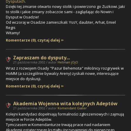
Dysputach
.
Dzięki tej zmianie otwarto nowy stolik i powierzono go
Zuzkowi
. Jaki
to stolik i jakie zmiany zobaczcie sami - zaglądając do Nowin i
Dysput w Osadzie!
Od wczoraj w Osadzie zamieszkali:
YssY, daubter, Arhat, Emiel
Regis
Witamy!
Komentarze (0)
,
czytaj dalej
Zapraszam do dysputy...
21 października 2002 / autor
Hetman jOjO
Wraz z rozwojem Osady "Pazur Behemota" miłośnicy rozgrywek w
HoMM (a szczególnie bywalcy Areny) zyskali nowe, interesujące
miejsce do dyskusji.
Komentarze (0)
,
czytaj dalej
Akademia Wojenna wita kolejnych Adeptów
21 października 2002 / autor
Komendant Giater
Kolejni kandydaci dopełniają formalności zgłoszeniowych i zajmują
miejsce w Forcie Adeptów.
Tymczasem w Komendanturze trwają prace nad nadaniem
Akademii ostatecznego kształtu (przynajmniej do pierwszego