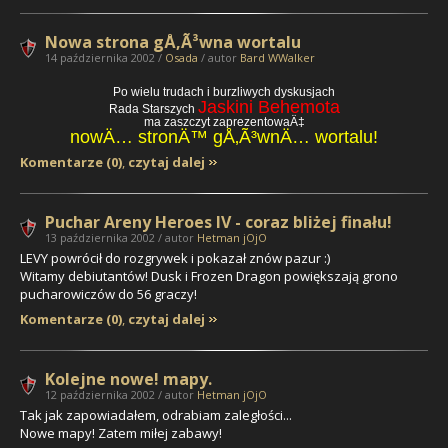
Nowa strona gÅ‚Ã³wna wortalu
14 października 2002 /
Osada
/ autor
Bard WWalker
Po wielu trudach i burzliwych dyskusjach
Jaskini Behemota
Rada Starszych
ma zaszczyt zaprezentowaÄ‡
nowÄ… stronÄ™ gÅ‚Ã³wnÄ… wortalu!
Komentarze (0)
,
czytaj dalej
Puchar Areny Heroes IV - coraz bliżej finału!
13 października 2002 / autor
Hetman jOjO
LEVY
powrócił do rozgrywek i pokazał znów pazur :)
Witamy debiutantów!
Dusk
i
Frozen Dragon
powiększają grono
pucharowiczów do 56 graczy!
Komentarze (0)
,
czytaj dalej
Kolejne nowe! mapy.
12 października 2002 / autor
Hetman jOjO
Tak jak zapowiadałem, odrabiam zaległości...
Nowe mapy! Zatem miłej zabawy!