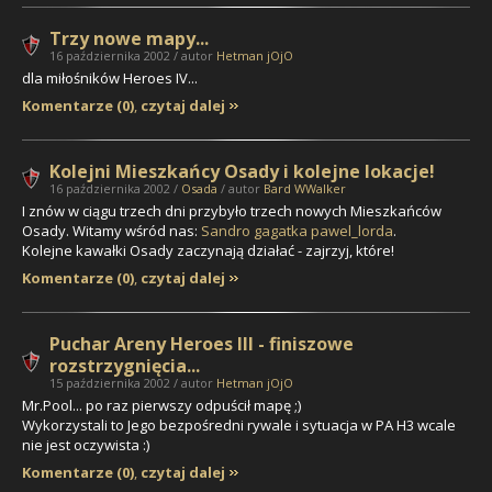
Trzy nowe mapy...
16 października 2002 / autor
Hetman jOjO
dla miłośników Heroes IV...
Komentarze (0)
,
czytaj dalej
Kolejni Mieszkańcy Osady i kolejne lokacje!
16 października 2002 /
Osada
/ autor
Bard WWalker
I znów w ciągu trzech dni przybyło trzech nowych Mieszkańców
Osady. Witamy wśród nas:
Sandro
gagatka
pawel_lorda
.
Kolejne kawałki Osady zaczynają działać - zajrzyj, które!
Komentarze (0)
,
czytaj dalej
Puchar Areny Heroes III - finiszowe
rozstrzygnięcia...
15 października 2002 / autor
Hetman jOjO
Mr.Pool...
po raz pierwszy odpuścił mapę ;)
Wykorzystali to Jego bezpośredni rywale i sytuacja w PA H3 wcale
nie jest oczywista :)
Komentarze (0)
,
czytaj dalej