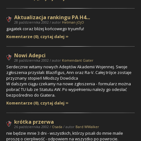
Aktualizacja rankingu PA H4...
28 października 2002 / autor
Hetman jOjO
gagatek
coraz bliżej końcowego tryumfu!
Komentarze (0)
,
czytaj dalej
Nowi Adepci
28 października 2002 / autor
Komendant Giater
Serdecznie witamy nowych Adeptów Akademii Wojennej. Swoje
zgłoszenia przysłali: Blazifigus, Ann oraz Ra-V. Całej trójce zostaje
przyznany stopień Młodszy Dowódca
W dalszym ciągu czekamy na nowe zgłoszenia - formularz można
pobrać TU lub ze Statutu AW. Po wypełnieniu należy go odesłać
bezpośrednio do Giatera.
Komentarze (0)
,
czytaj dalej
krótka przerwa
26 października 2002 /
Osada
/ autor
Bard WWalker
nie będzie mnie 3 dni - wszystkich, którzy pisali do mnie maile
proszę o cierpliwość - odpowiem na wszystko po powrocie.