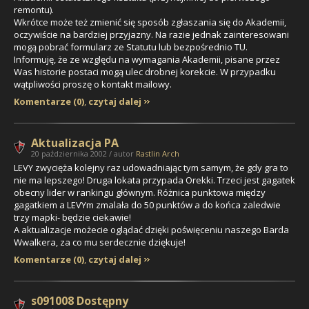
remontu).
Wkrótce może też zmienić się sposób zgłaszania się do Akademii,
oczywiście na bardziej przyjazny. Na razie jednak zainteresowani
mogą pobrać formularz ze Statutu lub bezpośrednio TU.
Informuję, że ze względu na wymagania Akademii, pisane przez
Was historie postaci mogą ulec drobnej korekcie. W przypadku
wątpliwości proszę o kontakt mailowy.
Komentarze (0)
,
czytaj dalej
Aktualizacja PA
20 października 2002 / autor
Rastlin Arch
LEVY
zwycięża kolejny raz udowadniając tym samym, że gdy gra to
nie ma lepszego! Druga lokata przypada
Orekki
. Trzeci jest
gagatek
obecny lider w rankingu głównym. Różnica punktowa między
gagatkiem a LEVYm zmalała do 50 punktów a do końca zaledwie
trzy mapki- będzie ciekawie!
A aktualizacje możecie oglądać dzięki poświęceniu naszego Barda
Wwalkera, za co mu serdecznie dziękuje!
Komentarze (0)
,
czytaj dalej
s091008 Dostępny