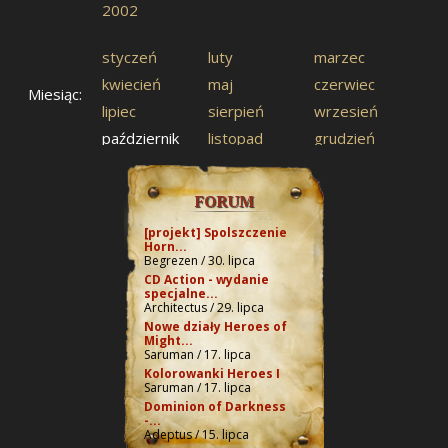
2002
styczeń
luty
marzec
kwiecień
maj
czerwiec
Miesiąc:
lipiec
sierpień
wrzesień
październik
listopad
grudzień
FORUM
[projekt] Spolszczenie
Horn...
Begrezen / 30. lipca
CD Action - wydanie
specjalne...
Architectus / 29. lipca
Nowe działy Heroes of
Might...
Saruman / 17. lipca
Kolorowanki Heroes I
Saruman / 17. lipca
Dominion of Darkness
-...
Adeptus / 15. lipca