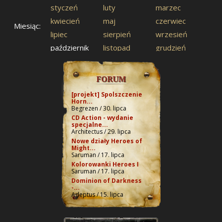
styczeń
luty
marzec
kwiecień
maj
czerwiec
Miesiąc:
lipiec
sierpień
wrzesień
październik
listopad
grudzień
FORUM
[projekt] Spolszczenie
Horn...
Begrezen / 30. lipca
CD Action - wydanie
specjalne...
Architectus / 29. lipca
Nowe działy Heroes of
Might...
Saruman / 17. lipca
Kolorowanki Heroes I
Saruman / 17. lipca
Dominion of Darkness
-...
Adeptus / 15. lipca