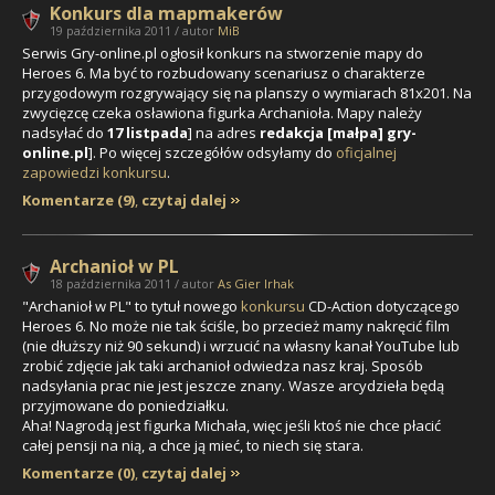
Konkurs dla mapmakerów
19 października 2011 / autor
MiB
Serwis Gry-online.pl ogłosił konkurs na stworzenie mapy do
Heroes 6. Ma być to rozbudowany scenariusz o charakterze
przygodowym rozgrywający się na planszy o wymiarach 81x201. Na
zwycięzcę czeka osławiona figurka Archanioła. Mapy należy
nadsyłać do
17 listpada
] na adres
redakcja [małpa] gry-
online.pl
]. Po więcej szczegółów odsyłamy do
oficjalnej
zapowiedzi konkursu
.
Komentarze (9)
,
czytaj dalej
Archanioł w PL
18 października 2011 / autor
As Gier Irhak
"Archanioł w PL" to tytuł nowego
konkursu
CD-Action dotyczącego
Heroes 6. No może nie tak ściśle, bo przecież mamy nakręcić film
(nie dłuższy niż 90 sekund) i wrzucić na własny kanał YouTube lub
zrobić zdjęcie jak taki archanioł odwiedza nasz kraj. Sposób
nadsyłania prac nie jest jeszcze znany. Wasze arcydzieła będą
przyjmowane do poniedziałku.
Aha! Nagrodą jest figurka Michała, więc jeśli ktoś nie chce płacić
całej pensji na nią, a chce ją mieć, to niech się stara.
Komentarze (0)
,
czytaj dalej