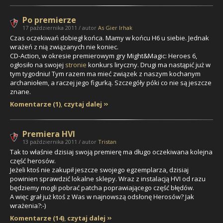
Po premierze
17 października 2011 / autor
As Gier Irhak
Czas oczekiwań dobiegł końca. Mamy w końcu H6 u siebie. Jednak
wrażeń z nią związanych nie koniec.
CD-Action, w okresie premierowym gry Might&Magic: Heroes 6,
ogłosiło na swojej
stronie
konkurs liryczny. Drugi ma nastąpić już w
tym tygodniu! Tym razem ma mieć związek z naszym kochanym
archaniołem, a raczej jego figurką. Szczegóły póki co nie są jeszcze
znane.
Komentarze (1)
,
czytaj dalej
Premiera HVI
13 października 2011 / autor
Tristan
Tak to właśnie dzisiaj swoją premierę ma długo oczekiwana kolejna
część herosów.
Jeżeli ktoś nie zakupił jeszcze swojego egzemplarza, dzisiaj
powinien sprawdzić lokalne sklepy. Wraz z instalacją HVI od razu
będziemy mogli pobrać patcha poprawiającego część błędów.
A więc grał już ktoś z Was w najnowszą odsłonę Herosów? Jak
wrażenia?:-)
Komentarze (14)
,
czytaj dalej