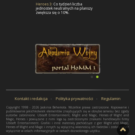
Heroes 3:
Co tydzień liczba
jednostek neutralnych na planszy
zwiększa się o 10%.
Kontakt i redakcja
Polityka prywatności
Regulamin
Copyright 1998 - 2026 Jaskinia Behemota. Wszelkie prawa zastrzeżone. Kopiowanie i
publikowanie jakichkolwiek elementów znajdujących się w obrębie serwisu bez zgody
autorów zabronione. Ubisoft Entertainment, Might and Magic, Heroes of Might and
Magic, Heroes i powiązane z nimi loga są zastrzeżonymi znakami handlowymi firmy
Ubisoft Entertainment. Grafiki i inne materiały pochodzące z gier Might and Magic,
Heroes of Might and Magic i innych są wyłączną własnością ich twórców i zostały użyte
wyłącznie w celach informacyjnych w ramach dozwolonego użytku.