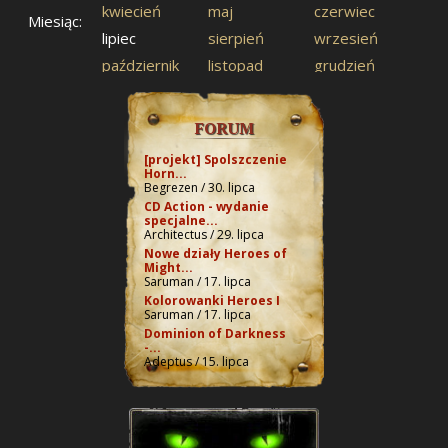
kwiecień
maj
czerwiec
Miesiąc:
lipiec
sierpień
wrzesień
październik
listopad
grudzień
FORUM
[projekt] Spolszczenie
Horn...
Begrezen / 30. lipca
CD Action - wydanie
specjalne...
Architectus / 29. lipca
Nowe działy Heroes of
Might...
Saruman / 17. lipca
Kolorowanki Heroes I
Saruman / 17. lipca
Dominion of Darkness
-...
Adeptus / 15. lipca