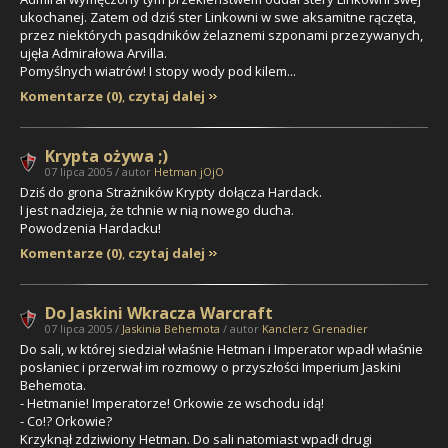
ukochanej. Zatem od dziś ster Linkowni w swe aksamitne rączęta,
przez niektórych pasqdników żelaznemi szponami przezywanych,
ujęła Admirałowa Arvilla.
Pomyślnych wiatrów! I stopy wody pod kilem...
Komentarze (0)
,
czytaj dalej
Krypta ożywa ;)
07 lipca 2005 / autor
Hetman jOjO
Dziś do grona Strażników Krypty dołącza Hardack.
I jest nadzieja, że tchnie w nią nowego ducha.
Powodzenia Hardacku!
Komentarze (0)
,
czytaj dalej
Do Jaskini Wkracza Warcraft
07 lipca 2005 /
Jaskinia Behemota
/ autor
Kanclerz Grenadier
Do sali, w której siedział właśnie Hetman i Imperator wpadł właśnie
posłaniec i przerwał im rozmowy o przyszłości Imperium Jaskini
Behemota.
- Hetmanie! Imperatorze! Orkowie ze wschodu idą!
- Co!? Orkowie?
Krzyknął zdziwiony Hetman. Do sali natomiast wpadł drugi