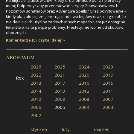
Pamiętacie radość w chwili kiedy uruchomiliście po raz pierwszy
mapę
Dulpendyr
aby przetestować skrypty Zaawansowanych
Poziomów Bohaterów oraz Adventure Spells? Oraz poirytowanie -
kiedy okazało się, że generują mnóstwo błędów oraz, o zgrozo!, że
nie dało się ich użyć na żadnych innych mapach? Jest już dostępne
lekarstwo na te palące problemy. Niestety, nie wolne od skutków
ubocznych....
Komentarze (0)
,
czytaj dalej
ARCHIWUM
2026
2025
2024
2023
2022
2021
2020
2019
Rok:
2018
2017
2016
2015
2014
2013
2012
2011
2010
2009
2008
2007
2006
2005
2004
2003
2002
styczeń
luty
marzec