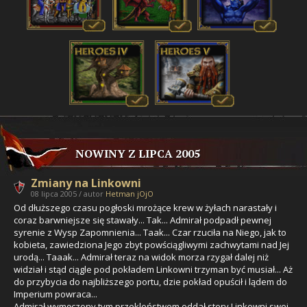
NOWINY Z LIPCA 2005
Zmiany na Linkowni
08 lipca 2005 / autor
Hetman jOjO
Od dłuższego czasu pogłoski mrożące krew w żyłach narastały i
coraz barwniejsze się stawały... Tak... Admirał podpadł pewnej
syrenie z Wysp Zapomnienia... Taak... Czar rzuciła na Niego, jak to
kobieta, zawiedziona Jego zbyt powściągliwymi zachwytami nad Jej
urodą... Taaak... Admirał teraz na widok morza rzygał dalej niż
widział i stąd ciągle pod pokładem Linkowni trzyman być musiał... Aż
do przybycia do najbliższego portu, dzie pokład opuścił i lądem do
Imperium powraca...
Admirał wymęczony tym przekleństwem oddał stery Linkowni swej