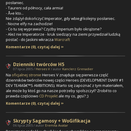
posłaniec.
- Taureni od północy, cała armia!
- Å»e kto...
Nie zdążył dokończyć Imperator, gdy wbiegł kolejny posłaniec.
- Nocne elfy na zachodzie!
- Co tu się wyprawia? Czyżby Imperium było okrążone?
- Ależ nie Imperatorze - kruk siedzący na ziemi przywdział ludzką
postać - do Jaskini wkracza
Warcraft
Komentarze (0)
,
czytaj dalej
Dzienniki twórców H5
07 lipca 2005 /
Heroes V
/ autor
Kanclerz Grenadier
Na
oficjalnej stronie
Heroes V znajduje się pierwsza część
dzienników twórców nowej części Heroes (DEVELOPMENT DIARY #1
DEV TEAMâ€™S AMBITIONS). Warto się zapoznać z tym materiałem,
ale może by ktoś go na nasze potrzeby spolszczył? Zrobił to co
prawda częściowo
CD Projekt
ale my co, gęsi? ;)
Komentarze (0)
,
czytaj dalej
Skrypty Sagamosy + WoGifikacja
06 lipca 2005 / autor
Eremita Avatar