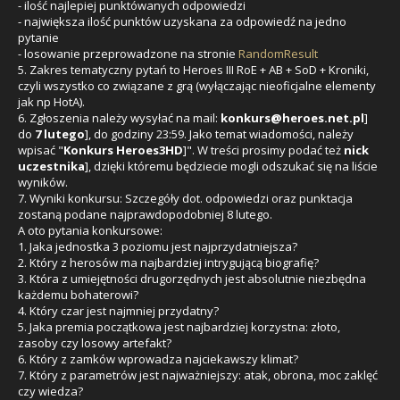
- ilość najlepiej punktówanych odpowiedzi
- największa ilość punktów uzyskana za odpowiedź na jedno
pytanie
- losowanie przeprowadzone na stronie
RandomResult
5. Zakres tematyczny pytań to Heroes III RoE + AB + SoD + Kroniki,
czyli wszystko co związane z grą (wyłączając nieoficjalne elementy
jak np HotA).
6. Zgłoszenia należy wysyłać na mail:
konkurs@heroes.net.pl
]
do
7 lutego
], do godziny 23:59. Jako temat wiadomości, należy
wpisać "
Konkurs Heroes3HD
]". W treści prosimy podać też
nick
uczestnika
], dzięki któremu będziecie mogli odszukać się na liście
wyników.
7. Wyniki konkursu: Szczegóły dot. odpowiedzi oraz punktacja
zostaną podane najprawdopodobniej 8 lutego.
A oto pytania konkursowe:
1. Jaka jednostka 3 poziomu jest najprzydatniejsza?
2. Który z herosów ma najbardziej intrygującą biografię?
3. Która z umiejętności drugorzędnych jest absolutnie niezbędna
każdemu bohaterowi?
4. Który czar jest najmniej przydatny?
5. Jaka premia początkowa jest najbardziej korzystna: złoto,
zasoby czy losowy artefakt?
6. Który z zamków wprowadza najciekawszy klimat?
7. Który z parametrów jest najważniejszy: atak, obrona, moc zaklęć
czy wiedza?