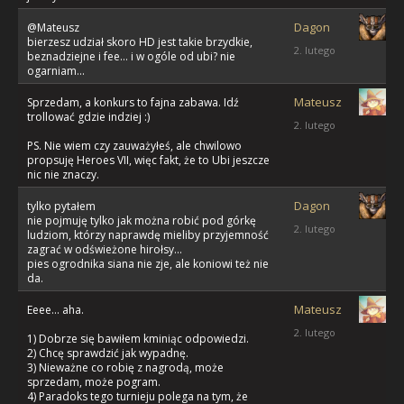
Dagon
@Mateusz
bierzesz udział skoro HD jest takie brzydkie,
2. lutego
beznadziejne i fee... i w ogóle od ubi? nie
ogarniam...
Mateusz
Sprzedam, a konkurs to fajna zabawa. Idź
trollować gdzie indziej :)
2. lutego
PS. Nie wiem czy zauważyłeś, ale chwilowo
propsuję Heroes VII, więc fakt, że to Ubi jeszcze
nic nie znaczy.
Dagon
tylko pytałem
nie pojmuję tylko jak można robić pod górkę
2. lutego
ludziom, którzy naprawdę mieliby przyjemność
zagrać w odświeżone hirołsy...
pies ogrodnika siana nie zje, ale koniowi też nie
da.
Mateusz
Eeee... aha.
2. lutego
1) Dobrze się bawiłem kminiąc odpowiedzi.
2) Chcę sprawdzić jak wypadnę.
3) Nieważne co robię z nagrodą, może
sprzedam, może pogram.
4) Paradoks tego turnieju polega na tym, że