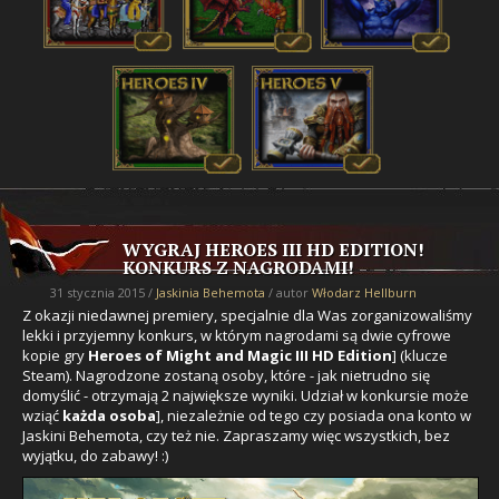
WYGRAJ HEROES III HD EDITION!
KONKURS Z NAGRODAMI!
31 stycznia 2015 /
Jaskinia Behemota
/ autor
Włodarz Hellburn
Z okazji niedawnej premiery, specjalnie dla Was zorganizowaliśmy
lekki i przyjemny konkurs, w którym nagrodami są dwie cyfrowe
kopie gry
Heroes of Might and Magic III HD Edition
] (klucze
Steam). Nagrodzone zostaną osoby, które - jak nietrudno się
domyślić - otrzymają 2 największe wyniki. Udział w konkursie może
wziąć
każda osoba
], niezależnie od tego czy posiada ona konto w
Jaskini Behemota, czy też nie. Zapraszamy więc wszystkich, bez
wyjątku, do zabawy! :)