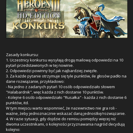
Zasady konkursu:
1. Uczestnicy konkursu wysyłają drogą mailową odpowiedzi na 10
pytań przedstawionych w tej nowinie.
2. Odpowiedzi powinny być jak najbardziej zwięzłe.
3. Za każde pytanie otrzymuje się tyle punktów, ile głosów padło na
dane rozwiązanie, przykładowo:
- Na jedno z zadanych pytań 10 osób odpowiedziało słowem
"Halabardnik", więc każda z nich dostanie 10 punktów.
- Kolejne 6 osób odpowiedziało "Rusałka" - każda z nich dostanie 6
punktów, itd.
W tym miejscu warto wspomnieć, że nazewnictwo nie gra roli -
ważne, żeby jednoznacznie wskazać daną jednostkę/rozwiązanie.
4. W razie sytuacji, gdy dojdzie do remisu pomiędzy więcej niż
dwoma uczestnikami, o kolejności przyznawania nagród decydują
kolejno: