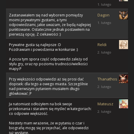
1. lutego
Dagon
Zastanawiałem się nad wyborem pomiędzy
moimi prywatnymi gustami, a tymi
1. lutego
odpowiedziami, jakie uważam, że będą najlepiej
punktowane. Ostatecznie jednak postawiłem na
pierwszą opcję. Z ciekawości :)
Reldi
Prywatne gusta są najlepsze :D
Pozdrawiam i powodzenia w konkursie :)
2. lutego
A poza tym spora część odpowiedzi zależy od
stylu gry, oraz np poziomu trudności/wielkości
mapy:P
Thanathos
Przy większości odpowiedzi aż się prosi dać
dopisek: dla tego a owego miasta. Szczególnie
2. lutego
nad pierwszym pytaniem musiałem długo
główkować ;P
Mateusz
Ja natomiast odłożyłem na bok swoje
przekonania i starałem się myśleć w kategoriach:
2. lutego
co odpowie większość.
Niestety mam wrażenie, że w pytaniu o czar i
biografię mogę się przejechać, ale odpowiedzi
już wysłane.