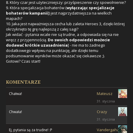
8. Który czar jest użyteczniejszy: przyśpieszenie czy spowolnienie?
9. Która specjalizacja bohaterów (
wyłączając specjalizacje
bohaterów kampanii
]) jest najprzydatniejsza na wielkich
mapach?
10. Jaka jest najważniejsza cecha lub zaleta Heroes 3, dzięki której
okrzyknięto tę grę najlepszą z całej sagi?
Jak widać - pytania wcale nie są trudne, a odpowiada się na nie
wręcz z przyjemnością.
Do swoich odpowiedzi możecie
dodawać krótkie uzasadnienia
] - nie ma to żadnego
dodatkowego wpływu na punktację, ale dzięki temu
podsumowanie wyników może okazać się ciekawsze ;).
Gotowi? Czas start!
KOMENTARZE
Mateusz
Chałwa!
31. stycznia
Crazy
Chwała!
31. stycznia
Vandergahast
Ej, pytania są za trudne! :P