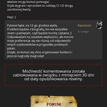
właśnie mogę komuś pomagać.
5) Jak wygram i sprzedam to oddaję Ci 1/2 drugą
zarobionej kwoty.
Hejo :)
Ravciozo
Pytania fajne, na 12-go grudnia wyślę.
Problem będzie z biografią, bo nie wszystkie
4. lutego
znam i pamiętam, czyli będzie trochę czytania ;]
Odpowiadam na zasadzie większości, ale mocno
moje preferencje się nie różnią od odpowiedzi
innych użytkowników w przypadku podanych
pytań.
Dzięki, że komuś się chce organizować konkurs i
jeszcze nagrody (nagrodę)!
Możliwość komentowania została
zablokowana w związku z minięciem 30 dni
od daty opublikowania nowiny.
FORUM