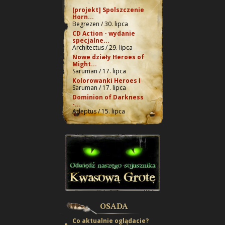
[projekt] Spolszczenie
Horn...
Begrezen / 30. lipca
CD Action - wydanie
specjalne...
Architectus / 29. lipca
Nowe działy Heroes of
Might...
Saruman / 17. lipca
Kolorowanki Heroes I
Saruman / 17. lipca
Dominion of Darkness
-...
Adeptus / 15. lipca
OSADA
Co aktualnie oglądacie?