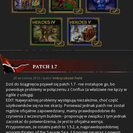
PATCH 1.7
20 września 2012 / autor
Imbryczkolot Field
Dziś do ściągnięcia pojawił się patch 1.7 - nie instalujcie go, bo
powoduje problemy w połączeniu z Conflux (a właściwie nie łączy w
ogóle z usługą).
EDIT: Najwyraźniej problemy występują niezależnie, choć część
użytkowników się na nie skarży. Ponieważ jednak patch nie został
nigdzie oficjalnie zapowiedziany, mamy prawdopodobnie do
czynienia z wczesnym buildem - proponuję w związku z tym jednak
zaczekać do potwierdzenia, że jest to oficjalna wersja.
Przypominam, że ostatni patch to 1.5.2, a, najprawdopodobniej
wzorem Pirates of the Savage Sea, 1.6 pojawi się wraz z nowym