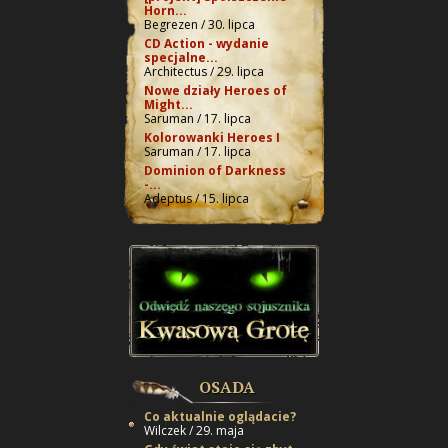
Horn...
Begrezen / 30. lipca
CD Action - wydanie
specjalne...
Architectus / 29. lipca
Nowe działy Heroes of
Might...
Saruman / 17. lipca
Kolorowanki Heroes I
Saruman / 17. lipca
Dominion of Darkness
-...
Adeptus / 15. lipca
OSADA
Co aktualnie oglądacie?
Wilczek / 29. maja