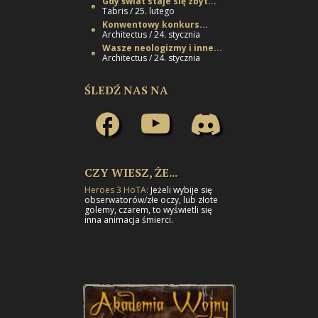
Gdy świat staje się zbyt...
Tabris / 25. lutego
Konwentowy konkurs...
Architectus / 24. stycznia
Wasze neologizmy i inne...
Architectus / 24. stycznia
ŚLEDŹ NAS NA
CZY WIESZ, ŻE...
Heroes 3 HoTA:
Jeżeli wybije się
obserwatorów/złe oczy, lub złote
golemy, czarem, to wyświetli się
inna animacja śmierci.