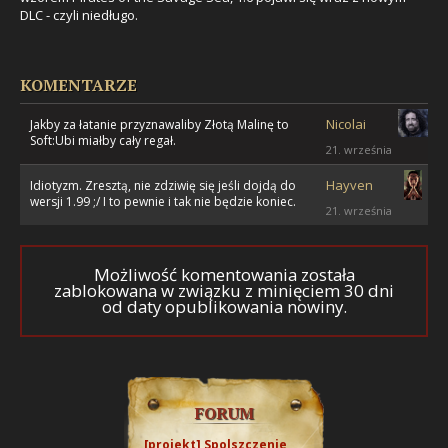
DLC - czyli niedługo.
KOMENTARZE
Nicolai
Jakby za łatanie przyznawaliby Złotą Malinę to
Soft:Ubi miałby cały regał.
21. września
Hayven
Idiotyzm. Zresztą, nie zdziwię się jeśli dojdą do
wersji 1.99 ;/ I to pewnie i tak nie będzie koniec.
21. września
Możliwość komentowania została
zablokowana w związku z minięciem 30 dni
od daty opublikowania nowiny.
FORUM
[projekt] Spolszczenie