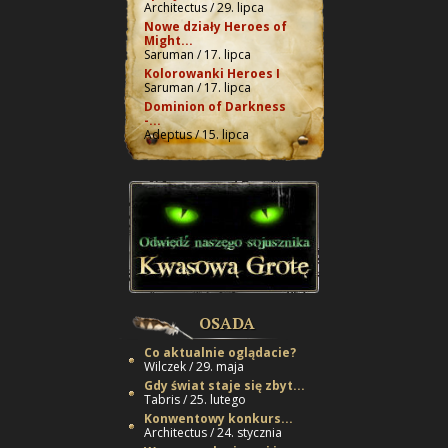
Architectus / 29. lipca
Nowe działy Heroes of
Might...
Saruman / 17. lipca
Kolorowanki Heroes I
Saruman / 17. lipca
Dominion of Darkness
-...
Adeptus / 15. lipca
OSADA
Co aktualnie oglądacie?
Wilczek / 29. maja
Gdy świat staje się zbyt...
Tabris / 25. lutego
Konwentowy konkurs...
Architectus / 24. stycznia