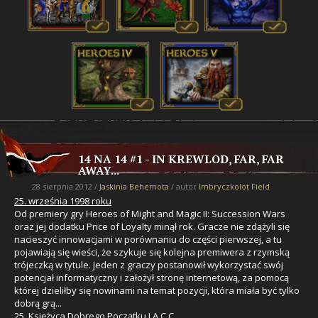
14 NA 14 #1 - IN KREWLOD, FAR, FAR
AWAY...
28 sierpnia 2012 /
Jaskinia Behemota
/ autor
Imbryczkolot Field
25. września 1998 roku
Od premiery gry Heroes of Might and Magic II: Succession Wars
oraz jej dodatku Price of Loyalty minął rok. Gracze nie zdążyli się
nacieszyć innowacjami w porównaniu do części pierwszej, a tu
pojawiają się wieści, że szykuje się kolejna premiwera z rzymską
trójeczką w tytule. Jeden z graczy postanowił wykorzystać swój
potencjał informatyczny i założył stronę internetową, za pomocą
której dzieliłby się nowinami na temat pozycji, która miała być tylko
dobrą grą...
25. Księżyca Dobrego Początku I A.C.C.