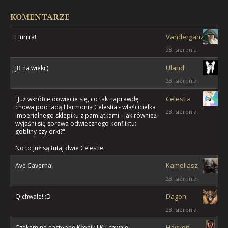
KOMENTARZE
Vandergahast
Hurrra!
28. sierpnia
Uland
JB na wieki:)
28. sierpnia
Celestia
"Już wkrótce dowiecie się, co tak naprawdę
chowa pod ladą Harmonia Celestia - właścicielka
28. sierpnia
imperialnego sklepiku z pamiątkami - jak również
wyjaśni się sprawa odwiecznego konfliktu:
gobliny czy orki?"
No to już są tutaj dwie Celestie.
Kameliasz
Ave Caverna!
28. sierpnia
Dagon
Q chwale! :D
28. sierpnia
Hayven
Czekam na następne Kroniki! Ku chwale