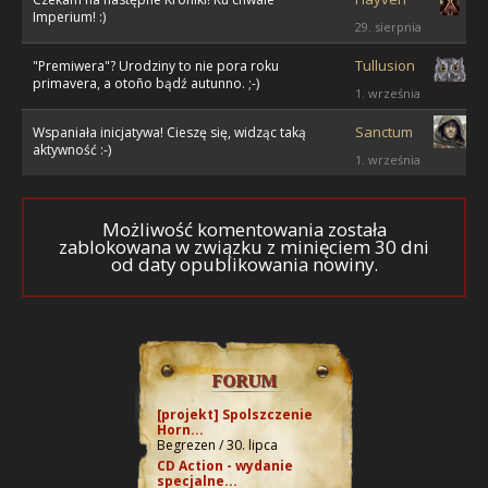
Imperium! :)
29. sierpnia
Tullusion
"Premiwera"? Urodziny to nie pora roku
primavera, a otoño bądź autunno. ;-)
1. września
Sanctum
Wspaniała inicjatywa! Cieszę się, widząc taką
aktywność :-)
1. września
Możliwość komentowania została
zablokowana w związku z minięciem 30 dni
od daty opublikowania nowiny.
FORUM
[projekt] Spolszczenie
Horn...
Begrezen / 30. lipca
CD Action - wydanie
specjalne...