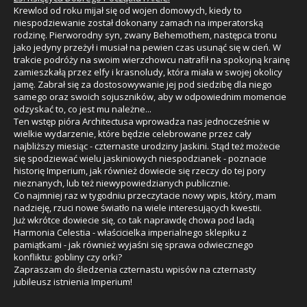
Krewlod od roku mijał się od wojen domowych, kiedy to
niespodziewanie został dokonany zamach na imperatorską
rodzinę. Pierworodny syn, zwany Behemothem, następca tronu
jako jedyny przeżył i musiał na pewien czas usunąć się w cień. W
trakcie podróży na swoim wierzchowcu natrafił na spokojną krainę
zamieszkałą przez elfy i krasnoludy, która miała w swojej okolicy
jamę. Zabrał się za dostosowywanie jej pod siedzibę dla niego
samego oraz swoich sojuszników, aby w odpowiednim momencie
odzyskać to, co jest mu należne...
Ten wstęp pióra Architectusa wprowadza nas jednocześnie w
wielkie wydarzenie, które będzie celebrowane przez cały
najbliższy miesiąc - czternaste urodziny Jaskini. Stąd też możecie
się spodziewać wielu jaskiniowych niespodzianek - poznacie
historię Imperium, jak również dowiecie się rzeczy do tej pory
nieznanych, lub też niewypowiedzianych publicznie.
Co najmniej raz w tygodniu przeczytacie nowy wpis, który, mam
nadzieję, rzuci nowe światło na wiele interesujących kwestii.
Już wkrótce dowiecie się, co tak naprawdę chowa pod ladą
Harmonia Celestia - właścicielka imperialnego sklepiku z
pamiątkami - jak również wyjaśni się sprawa odwiecznego
konfliktu: gobliny czy orki?
Zapraszam do śledzenia czternastu wpisów na czternasty
jubileusz istnienia Imperium!