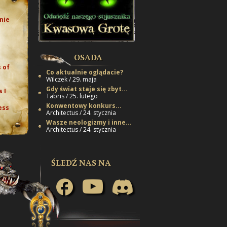
nie
e
OSADA
 of
Co aktualnie oglądacie?
Wilczek / 29. maja
Gdy świat staje się zbyt...
 I
Tabris / 25. lutego
Konwentowy konkurs...
ess
Architectus / 24. stycznia
Wasze neologizmy i inne...
Architectus / 24. stycznia
ŚLEDŹ NAS NA