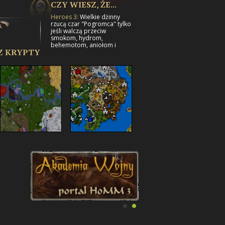
CZY WIESZ, ŻE...
Heroes 3:
Wielkie dżinny
rzucą czar "Pogromca" tylko
jeśli walczą przeciw
smokom, hydrom,
behemotom, aniołom i
Z KRYPTY
diabłom.