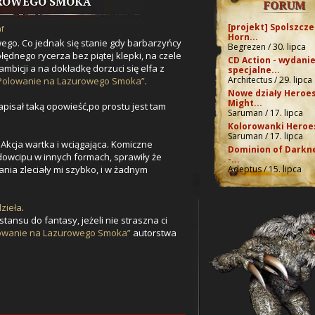
ROWEGO SMOKA
FORUM
[projekt] Spolszcze
af
Horn...
ego. Co jednak się stanie gdy barbarzyńcy
Begrezen / 30. lipca
błędnego rycerza bez piątej klepki, na czele
CD Action - wydani
bicji a na dokładkę dorzuci się elfa z
specjalne...
Architectus / 29. lipca
Polowanie na Lazurowego Smoka”
.
Nowe działy Heroes
Might...
pisał taką opowieść,po prostu jest tam
Saruman / 17. lipca
Kolorowanki Heroes
Saruman / 17. lipca
 Akcja wartka i wciągająca. Komiczne
Dominion of Darkn
dowcipu w innych formach, sprawiły że
-...
ia zleciały mi szybko, i w żadnym
Adeptus / 15. lipca
zieła
.
ystansu do fantasy, jeżeli nie straszna ci
owanie na Lazurowego Smoka”
autorstwa