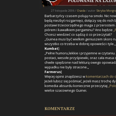
POLOWANIE NA LAZU
27 listopada 2006 /
Osada
/ autor
Skryba Morgr
Barbarzyńcy czasem polują na smoki. Nic now
będą niezbyt rozgarnięci, dołączy się do nich 
postawi trzeciorzędnego maga z przerostem am
piórem i kawałkiem pergaminu? Ano będzie
„
Chcesz wiedzieć co sądzą ci co przeczytali?
„Guinea musi być wielkim geniuszem skoro na
wszystko co trzeba w dobrej opowieści i tyle.„
Kumbat
]
„Pełne humoru,lekkie i przyjemne w czytaniu.
postaci, wesołe przyśpiewki, oraz cała masa 
chwile spędzone nad lekturą owego opowiadan
wypadku nie były stracone.„
Farmerus
]
Więcej opinii znajdziesz w
komentarzach do d
Jeżeli lubisz się pośmiać, jeżeli masz trochę d
komedia absurdu koniecznie przeczytaj
„Pol
wielce szacownego Guinei.
KOMENTARZE