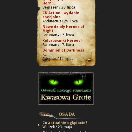
Horn...
Begrezen / 30. lipca
CD Action - wydanie
specjalne...
Architectus / 29. lipca
Nowe działy Heroes of
Might...
Saruman / 17. lipca
Kolorowanki Heroes I
Saruman / 17. lipca
Dominion of Darkness
-...
Adeptus / 15. lipca
OSADA
Co aktualnie oglądacie?
Wilczek / 29. maja