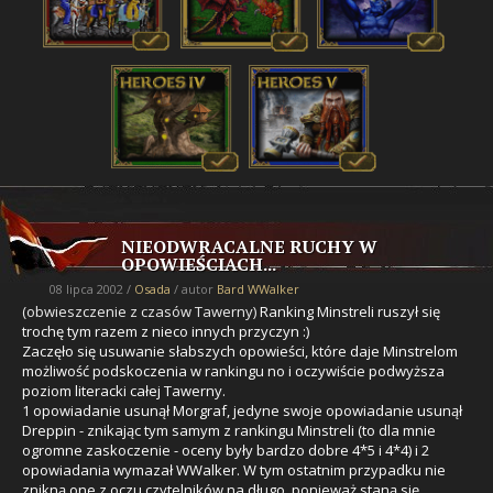
NIEODWRACALNE RUCHY W
OPOWIEŚCIACH...
08 lipca 2002 /
Osada
/ autor
Bard WWalker
(obwieszczenie z czasów Tawerny)
Ranking Minstreli ruszył się
trochę tym razem z nieco innych przyczyn :)
Zaczęło się usuwanie słabszych opowieści, które daje Minstrelom
możliwość podskoczenia w rankingu no i oczywiście podwyższa
poziom literacki całej Tawerny.
1 opowiadanie usunął Morgraf,
jedyne swoje opowiadanie usunął
Dreppin - znikając tym samym z rankingu Minstreli
(to dla mnie
ogromne zaskoczenie - oceny były bardzo dobre 4*5 i 4*4) i 2
opowiadania wymazał WWalker. W tym ostatnim przypadku nie
znikną one z oczu czytelników na długo, ponieważ staną się