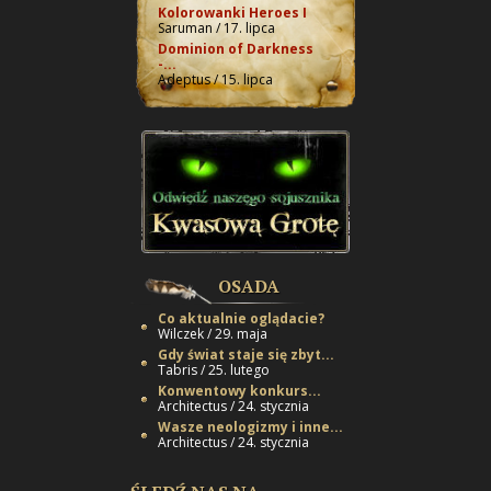
Kolorowanki Heroes I
Saruman / 17. lipca
Dominion of Darkness
-...
Adeptus / 15. lipca
OSADA
Co aktualnie oglądacie?
Wilczek / 29. maja
Gdy świat staje się zbyt...
Tabris / 25. lutego
Konwentowy konkurs...
Architectus / 24. stycznia
Wasze neologizmy i inne...
Architectus / 24. stycznia