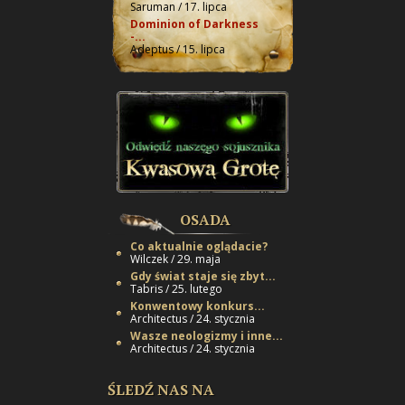
Saruman / 17. lipca
Dominion of Darkness
-...
Adeptus / 15. lipca
OSADA
Co aktualnie oglądacie?
Wilczek / 29. maja
Gdy świat staje się zbyt...
Tabris / 25. lutego
Konwentowy konkurs...
Architectus / 24. stycznia
Wasze neologizmy i inne...
Architectus / 24. stycznia
ŚLEDŹ NAS NA