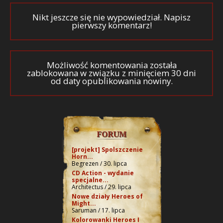
Nikt jeszcze się nie wypowiedział. Napisz
pierwszy komentarz!
Możliwość komentowania została
zablokowana w związku z minięciem 30 dni
od daty opublikowania nowiny.
FORUM
[projekt] Spolszczenie
Horn...
Begrezen / 30. lipca
CD Action - wydanie
specjalne...
Architectus / 29. lipca
Nowe działy Heroes of
Might...
Saruman / 17. lipca
Kolorowanki Heroes I