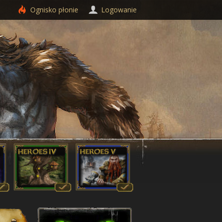
Ognisko
płonie
Logowanie