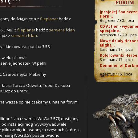
 I Ę ! ! !
FORUM
[projekt] Spolszcze
Horn...
tępny do ściągnięcia
z fileplanet
bądź z
Begrezen / 30. lipca
CD Action - wydani
6,3 MB)
z fileplanet
bądź z
serwera fclan
specjalne...
Architectus / 29. lipca
ądź z
serwera fclan.
Nowe działy Heroes
Might...
stkie nowości patcha 3.58!
Saruman / 17. lipca
Kolorowanki Heroes
 wielu plików!
Saruman / 17. lipca
enie Jednostek. W pełni
Dominion of Darkn
-...
, Czarodziejka, Piekielny
Adeptus / 15. lipca
rłatna Tarcza Odwetu, Topór Dzikości
Klucz do Bram!
A na wasze opinie czekamy u nas na forum!
llinon1.zip (z wersją WoGa 3.57f) dostępny
i po instalacji mógł wywoływać wiele
pliku w pięciu osobnych częściach (które, o
 premierą WoG 3.58 postanowiono