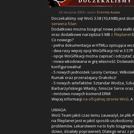
D O C Z E K A L I Ś M Y S
26 sierpnia 2004 / autor
Eremita Avatar
Doczekaliśmy się! WoG 3.58 (10,4 MB) jest dos
serwera fclan
Dodatkowo mozna ściagnąć nowe pola walki (
oraz dodatkowe narzędzia 5 MB
z fileplanet
b
Co nowego?
- pełna dokumentacja w HTMLu opisująca wszy
- dwa razy więcej opcji WoGifikacji niż w 3.57f!
- opcje WoGifikacji można zapisać i odczytać z
- nowa wkodowana w grę własność: Doświadcz
konfigurowalna!
- 5 nowych jednostek: Lesny Centaur, Wilkołak
Rumak oraz przerażajacy Drakolicz!
- 5 nowych artefaktów: Sztandar Wodza, Szka
Barbarzyńskiego Władcy, Smocze Serce oraz 
- mnóstwo nowych komend ERM!
Więcej informacji
na oficjalnej stronie WoG
. 
UWAGA:
WoG Team jakiś czas temu zauważył, że plik A
na fileplanet jest w jakiś sposób uszkodzony 
problemów. Lekarstwem na to było ściągnięcie 
dziwo, działały poprawnie!). Dlatego wraz z