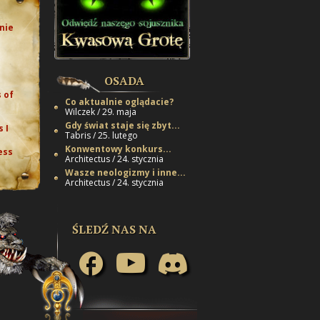
nie
e
OSADA
 of
Co aktualnie oglądacie?
Wilczek / 29. maja
Gdy świat staje się zbyt...
 I
Tabris / 25. lutego
Konwentowy konkurs...
ess
Architectus / 24. stycznia
Wasze neologizmy i inne...
Architectus / 24. stycznia
ŚLEDŹ NAS NA