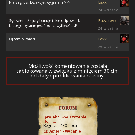
Laxx
Nie zagrozi. Dziękuję, wygrałam ^_^
24. września
Bazaltovy
Słyszałem, że jury banuje takie odpowiedzi.
Dlatego pytanie jest "podchwytliwe"... :P
24. września
Laxx
Oj tam oj tam :D
25. września
Możliwość komentowania została
zablokowana w związku z minięciem 30 dni
od daty opublikowania nowiny.
FORUM
[projekt] Spolszczenie
Horn...
Begrezen / 30. lipca
CD Action - wydanie