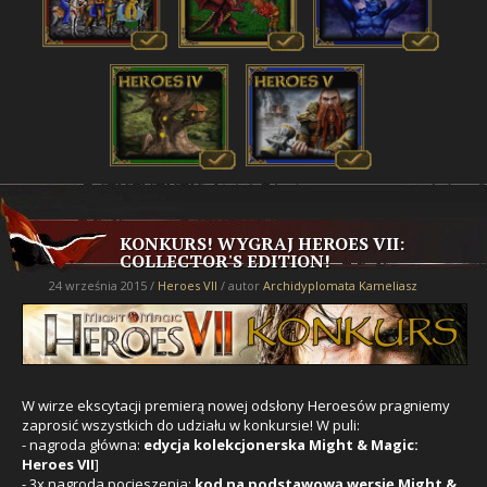
KONKURS! WYGRAJ HEROES VII:
COLLECTOR'S EDITION!
24 września 2015 /
Heroes VII
/ autor
Archidyplomata Kameliasz
W wirze ekscytacji premierą nowej odsłony Heroesów pragniemy
zaprosić wszystkich do udziału w konkursie! W puli:
- nagroda główna:
edycja kolekcjonerska Might & Magic:
Heroes VII
]
- 3x nagroda pocieszenia:
kod na podstawową wersję Might &