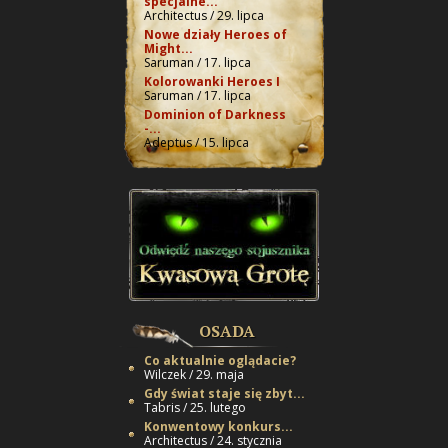
specjalne...
Architectus / 29. lipca
Nowe działy Heroes of
Might...
Saruman / 17. lipca
Kolorowanki Heroes I
Saruman / 17. lipca
Dominion of Darkness
-...
Adeptus / 15. lipca
OSADA
Co aktualnie oglądacie?
Wilczek / 29. maja
Gdy świat staje się zbyt...
Tabris / 25. lutego
Konwentowy konkurs...
Architectus / 24. stycznia