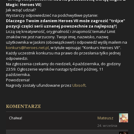
Magic: Heroes VII
]
Jak wziąć udział?
Wystarczy odpowiedzieć na podchwytliwe pytanie:
Dlaczego Twoim zdaniem Heroes VII może zagrozić "trójce"
pozycji części serii uznanej powszechnie za najlepszą?
]
Liczą się kreatywność, oryginalność i znajomość tematu! Limit
znaków nie jest narzucony. Twoje imię, nazwisko, nazwę
użytkownika w Jaskini (obowiązkowe!) i odpowiedź wyślij mailem na
konkurs@heroes.net.pl
, w tytule wpisując "Konkurs Heroes VII".
Każdy uczestnik konkursu ma prawo do przesłania tylko jednej
odpowiedzi.
Na zgłoszenia czekamy do niedzieli, 4 października, do godziny
23:59. Ogłoszenie wyników nastąpi tydzień później, 11
października.
Powodzenia!
Nagrody zostały ufundowane przez
Ubisoft
.
KOMENTARZE
Mateusz
Chałwa!
24. września